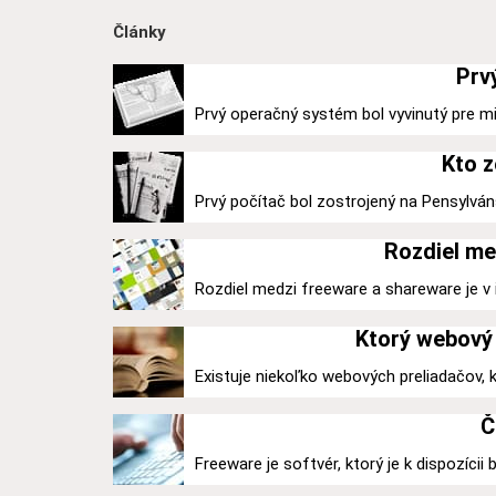
Články
Prv
Prvý operačný systém bol vyvinutý pre mi
Kto z
Prvý počítač bol zostrojený na Pensylváns
Rozdiel me
Rozdiel medzi freeware a shareware je v ic
Ktorý webový 
Existuje niekoľko webových preliadačov,
Č
Freeware je softvér, ktorý je k dispozícii