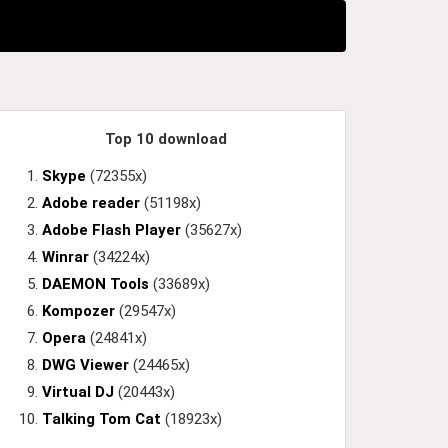
Top 10 download
Skype
(72355x)
Adobe reader
(51198x)
Adobe Flash Player
(35627x)
Winrar
(34224x)
DAEMON Tools
(33689x)
Kompozer
(29547x)
Opera
(24841x)
DWG Viewer
(24465x)
Virtual DJ
(20443x)
Talking Tom Cat
(18923x)