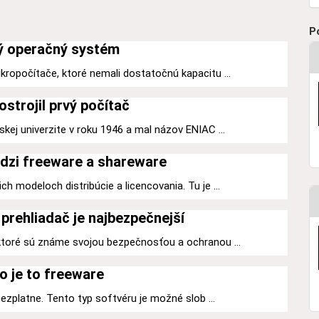
P
ý operačný systém
kropočítače, ktoré nemali dostatočnú kapacitu ...
ostrojil prvý počítač
kej univerzite v roku 1946 a mal názov ENIAC ...
dzi freeware a shareware
h modeloch distribúcie a licencovania. Tu je ...
prehliadač je najbezpečnejší
 ktoré sú známe svojou bezpečnosťou a ochranou ...
o je to freeware
 bezplatne. Tento typ softvéru je možné slob ...