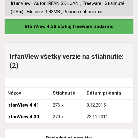
IrfanView : Autor:
IRFAN SKILJAN
,
Freeware
,
Stiahnuté:
(270x)
,
File size: 1.48MB
,
Prípona súboru:exe
IrfanView 4.30 sťahuj freeware zadarmo
IrfanView všetky verzie na stiahnutie:
(2)
Názov :
Stiahnuté
Dátum pridania
IrfanView 4.41
276 x
8.12.2015
IrfanView 4.30
270 x
23.11.2011