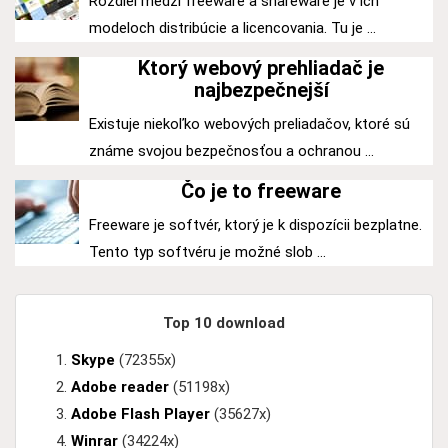
Rozdiel medzi freeware a shareware je v ich
modeloch distribúcie a licencovania. Tu je ...
Ktorý webový prehliadač je
najbezpečnejší
Existuje niekoľko webových preliadačov, ktoré sú
známe svojou bezpečnosťou a ochranou ...
Čo je to freeware
Freeware je softvér, ktorý je k dispozícii bezplatne.
Tento typ softvéru je možné slob ...
Top 10 download
Skype
(72355x)
Adobe reader
(51198x)
Adobe Flash Player
(35627x)
Winrar
(34224x)