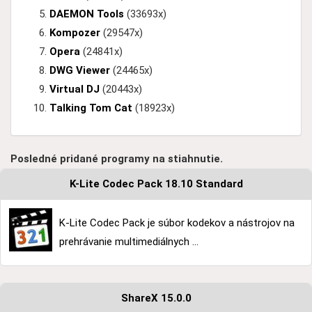
DAEMON Tools
(33693x)
Kompozer
(29547x)
Opera
(24841x)
DWG Viewer
(24465x)
Virtual DJ
(20443x)
Talking Tom Cat
(18923x)
Posledné pridané programy na stiahnutie.
K-Lite Codec Pack 18.10 Standard
K-Lite Codec Pack je súbor kodekov a nástrojov na
prehrávanie multimediálnych ...
ShareX 15.0.0