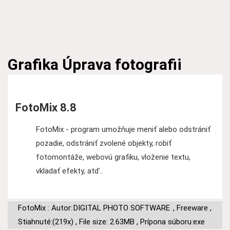
Grafika
Úprava fotografii
FotoMix 8.8
FotoMix - program umožňuje meniť alebo odstrániť
pozadie, odstrániť zvolené objekty, robiť
fotomontáže, webovú grafiku, vloženie textu,
vkladať efekty, atď..
FotoMix : Autor:
DIGITAL PHOTO SOFTWARE
,
Freeware
,
Stiahnuté:(219x)
,
File size: 2.63MB
,
Prípona súboru:exe