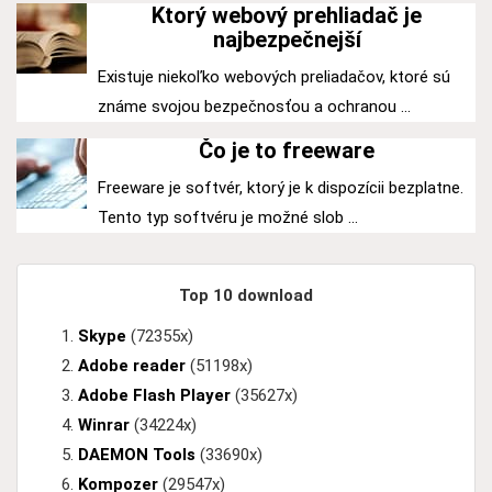
Ktorý webový prehliadač je
najbezpečnejší
Existuje niekoľko webových preliadačov, ktoré sú
známe svojou bezpečnosťou a ochranou ...
Čo je to freeware
Freeware je softvér, ktorý je k dispozícii bezplatne.
Tento typ softvéru je možné slob ...
Top 10 download
Skype
(72355x)
Adobe reader
(51198x)
Adobe Flash Player
(35627x)
Winrar
(34224x)
DAEMON Tools
(33690x)
Kompozer
(29547x)