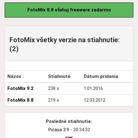
FotoMix 8.8 sťahuj freeware zadarmo
FotoMix všetky verzie na stiahnutie:
(2)
Názov :
Stiahnuté
Dátum pridania
FotoMix 9.2
238 x
1.01.2016
FotoMix 8.8
219 x
12.03.2012
Posledné stiahnutie:
Picasa 3.9
- 20:34:32