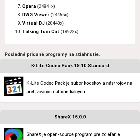
Opera
(24841x)
DWG Viewer
(24465x)
Virtual DJ
(20443x)
Talking Tom Cat
(18923x)
Posledné pridané programy na stiahnutie.
K-Lite Codec Pack 18.10 Standard
K-Lite Codec Pack je súbor kodekov a nástrojov na
prehrávanie multimediálnych ...
ShareX 15.0.0
ShareX je open-source program pre zdieľanie