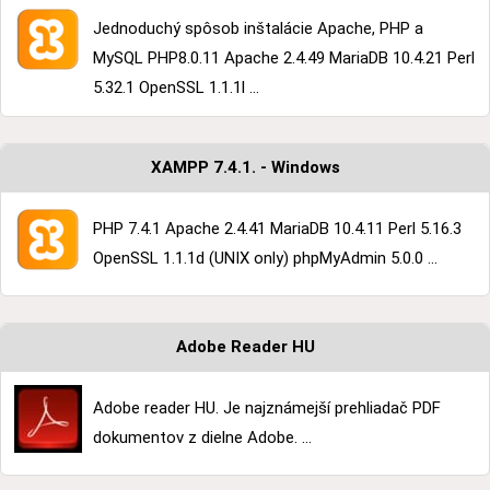
Jednoduchý spôsob inštalácie Apache, PHP a
MySQL PHP8.0.11 Apache 2.4.49 MariaDB 10.4.21 Perl
5.32.1 OpenSSL 1.1.1l ...
XAMPP 7.4.1. - Windows
PHP 7.4.1 Apache 2.4.41 MariaDB 10.4.11 Perl 5.16.3
OpenSSL 1.1.1d (UNIX only) phpMyAdmin 5.0.0 ...
Adobe Reader HU
Adobe reader HU. Je najznámejší prehliadač PDF
dokumentov z dielne Adobe. ...