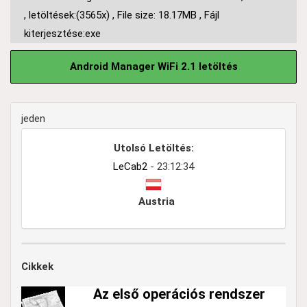
,
letöltések:(3565x)
,
File size: 18.17MB
,
Fájl
kiterjesztése:exe
Android Manager WiFi 2.1 letöltés
jeden
Utolsó Letöltés:
LeCab2
- 23:12:34
Austria
Cikkek
Az első operációs rendszer