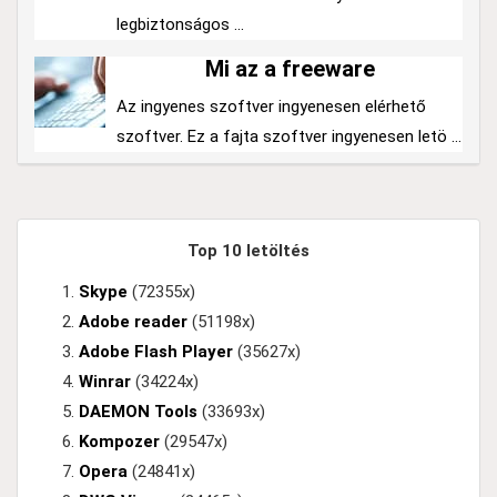
legbiztonságos ...
Mi az a freeware
Az ingyenes szoftver ingyenesen elérhető
szoftver. Ez a fajta szoftver ingyenesen letö ...
Top 10 letöltés
Skype
(72355x)
Adobe reader
(51198x)
Adobe Flash Player
(35627x)
Winrar
(34224x)
DAEMON Tools
(33693x)
Kompozer
(29547x)
Opera
(24841x)