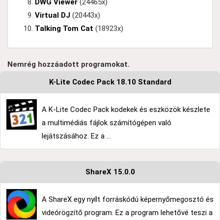
DWG Viewer
(24465x)
Virtual DJ
(20443x)
Talking Tom Cat
(18923x)
Nemrég hozzáadott programokat.
K-Lite Codec Pack 18.10 Standard
A K-Lite Codec Pack kodekek és eszközök készlete
a multimédiás fájlok számítógépen való
lejátszásához. Ez a ...
ShareX 15.0.0
A ShareX egy nyílt forráskódú képernyőmegosztó és
videórögzítő program. Ez a program lehetővé teszi a