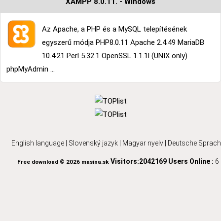
XAMPP 8.0.11. - Windows
Az Apache, a PHP és a MySQL telepítésének
egyszerű módja PHP8.0.11 Apache 2.4.49 MariaDB
10.4.21 Perl 5.32.1 OpenSSL 1.1.1l (UNIX only)
phpMyAdmin ...
English language
|
Slovenský jazyk
|
Magyar nyelv
|
Deutsche Sprach
Visitors:2042169
Users Online :
6
Free download © 2026 masina.sk