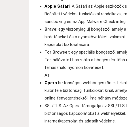
Apple Safari
: A Safari az Apple eszközök 
Beépített védelmi funkciókkal rendelkezik,
sandboxing és az App Malware Check integr
Brave
: egy viszonylag új böngésző, amely 
hirdetéseket és a nyomkövetőket, valamint
kapcsolat biztosítására.
Tor Browser
: egy speciális böngésző, ame
Tor-hálózatot használja a böngészés több n
felhasználó nyomon követését.
Az
Opera
biztonságos webböngészőnek tekinth
különféle biztonsági funkciókat kínál, amel
online fenyegetésektől. Íme néhány módszer
SSL/TLS: Az Opera támogatja az SSL/TLS leg
biztonságos kapcsolatokat a webhelyekkel. 
internetkapcsolat és adataik védelme.