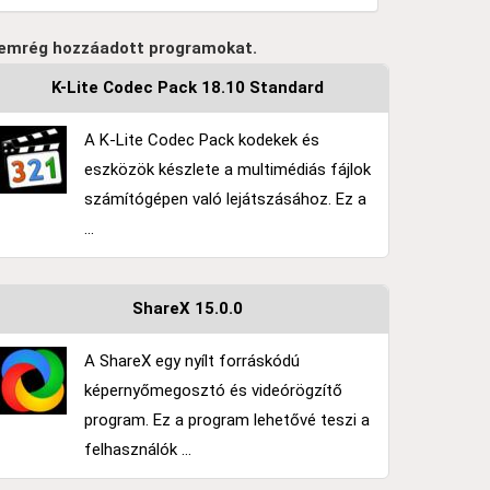
emrég hozzáadott programokat.
K-Lite Codec Pack 18.10 Standard
A K-Lite Codec Pack kodekek és
eszközök készlete a multimédiás fájlok
számítógépen való lejátszásához. Ez a
...
ShareX 15.0.0
A ShareX egy nyílt forráskódú
képernyőmegosztó és videórögzítő
program. Ez a program lehetővé teszi a
felhasználók ...