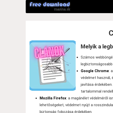
C
Melyik a le
Számos webböngész
legbiztonságosabb
Google Chrome
: 
védelmet használ, é
javítása érdekében
tartalommal rendel
Mozilla Firefox
: a magánélet védelméről is
lehetőségeket, védelmet nyújt a rosszindula
biztonság fokozása érdekében.