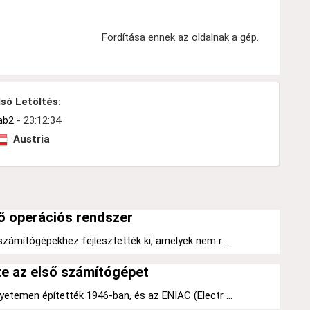
Fordítása ennek az oldalnak a gép.
só Letöltés:
ab2
- 23:12:34
Austria
ő operációs rendszer
zámítógépekhez fejlesztették ki, amelyek nem r ...
tte az első számítógépet
etemen építették 1946-ban, és az ENIAC (Electr ...