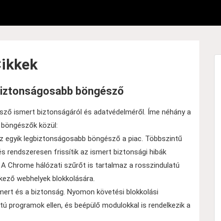
ikkek
gbiztonságosabb böngésző
ő ismert biztonságáról és adatvédelméről. Íme néhány a
 böngészők közül:
az egyik legbiztonságosabb böngésző a piac. Többszintű
s rendszeresen frissítik az ismert biztonsági hibák
. A Chrome hálózati szűrőt is tartalmaz a rosszindulatú
kező webhelyek blokkolására.
mert és a biztonság. Nyomon követési blokkolási
tú programok ellen, és beépülő modulokkal is rendelkezik a