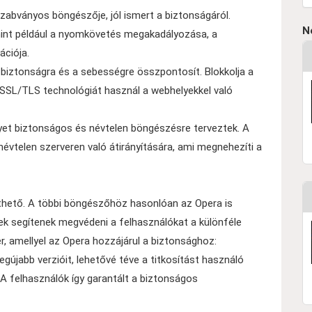
szabványos böngészője, jól ismert a biztonságáról.
N
 mint például a nyomkövetés megakadályozása, a
ációja.
a biztonságra és a sebességre összpontosít. Blokkolja a
 SSL/TLS technológiát használ a webhelyekkel való
lyet biztonságos és névtelen böngészésre terveztek. A
évtelen szerveren való átirányítására, ami megnehezíti a
ető. A többi böngészőhöz hasonlóan az Opera is
yek segítenek megvédeni a felhasználókat a különféle
, amellyel az Opera hozzájárul a biztonsághoz:
újabb verzióit, lehetővé téve a titkosítást használó
A felhasználók így garantált a biztonságos