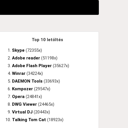
Top 10 letöltés
Skype
(72355x)
Adobe reader
(51198x)
Adobe Flash Player
(35627x)
Winrar
(34224x)
DAEMON Tools
(33693x)
Kompozer
(29547x)
Opera
(24841x)
DWG Viewer
(24465x)
Virtual DJ
(20443x)
Talking Tom Cat
(18923x)