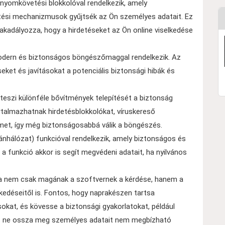
nyomkövetési blokkolóval rendelkezik, amely
ési mechanizmusok gyűjtsék az Ön személyes adatait. Ez
kadályozza, hogy a hirdetéseket az Ön online viselkedése
odern és biztonságos böngészőmaggal rendelkezik. Az
eket és javításokat a potenciális biztonsági hibák és
teszi különféle bővítmények telepítését a biztonság
talmazhatnak hirdetésblokkolókat, víruskereső
met, így még biztonságosabbá válik a böngészés.
ánhálózat) funkcióval rendelkezik, amely biztonságos és
 a funkció akkor is segít megvédeni adatait, ha nyilvános
ga nem csak magának a szoftvernek a kérdése, hanem a
kedéseitől is. Fontos, hogy naprakészen tartsa
okat, és kövesse a biztonsági gyakorlatokat, például
és ne ossza meg személyes adatait nem megbízható