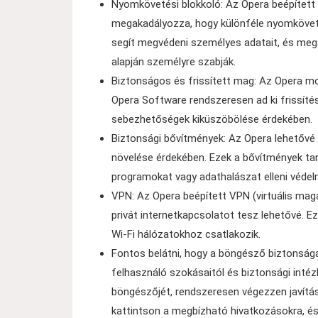
Nyomkövetési blokkoló: Az Opera beépített 
megakadályozza, hogy különféle nyomkövet
segít megvédeni személyes adatait, és mega
alapján személyre szabják.
Biztonságos és frissített mag: Az Opera m
Opera Software rendszeresen ad ki frissítés
sebezhetőségek kiküszöbölése érdekében.
Biztonsági bővítmények: Az Opera lehetővé 
növelése érdekében. Ezek a bővítmények tar
programokat vagy adathalászat elleni védel
VPN: Az Opera beépített VPN (virtuális mag
privát internetkapcsolatot tesz lehetővé. Ez
Wi-Fi hálózatokhoz csatlakozik.
Fontos belátni, hogy a böngésző biztonsá
felhasználó szokásaitól és biztonsági intéz
böngészőjét, rendszeresen végezzen javítás
kattintson a megbízható hivatkozásokra, 