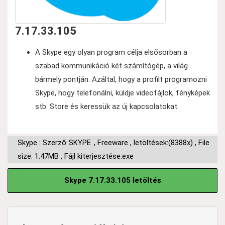
7.17.33.105
A Skype egy olyan program célja elsősorban a
szabad kommunikáció két számítógép, a világ
bármely pontján. Azáltal, hogy a profilt programozni
Skype, hogy telefonálni, küldje videofájlok, fényképek
stb. Store és keressük az új kapcsolatokat.
Skype : Szerző:
SKYPE
,
Freeware
,
letöltések:(8388x)
,
File
size: 1.47MB
,
Fájl kiterjesztése:exe
Skype 7.17.33.105 letöltés