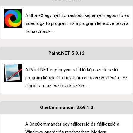
A ShareX egy nyílt forráskódú képernyőmegosztó és
videórögzítő program. Ez a program lehetővé teszi a
felhasználók ...
Paint.NET 5.0.12
A Paint.NET egy ingyenes bittérkép-szerkesztő
program képek létrehozására és szerkesztésére. Ez
a program az eszközök széles ...
OneCommander 3.69.1.0
A OneCommander egy fájlkezelő és fájlkezelő a
Windows operációs rendszerhez. Modern