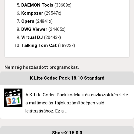
DAEMON Tools
(33689x)
Kompozer
(29547x)
Opera
(24841x)
DWG Viewer
(24465x)
Virtual DJ
(20443x)
Talking Tom Cat
(18923x)
Nemrég hozzáadott programokat.
K-Lite Codec Pack 18.10 Standard
A K-Lite Codec Pack kodekek és eszközök készlete
a multimédiás fájlok számítógépen való
lejátszásához. Ez a ...
ShareX 15.0.0