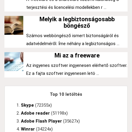
terjesztési és licencelési modellekben r ...
Melyik a legbiztonságosabb
böngésző
Számos webböngésző ismert biztonságáról és
adatvédelméről. Íme néhány a legbiztonságos ...
Mi az a freeware
Az ingyenes szoftver ingyenesen elérhető szoftver.
Ez a fajta szoftver ingyenesen letö ...
Top 10 letöltés
Skype
(72355x)
Adobe reader
(51198x)
Adobe Flash Player
(35627x)
Winrar
(34224x)