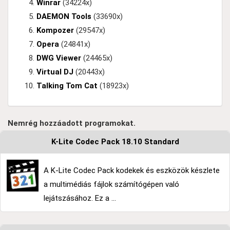
Winrar
(34224x)
DAEMON Tools
(33690x)
Kompozer
(29547x)
Opera
(24841x)
DWG Viewer
(24465x)
Virtual DJ
(20443x)
Talking Tom Cat
(18923x)
Nemrég hozzáadott programokat.
K-Lite Codec Pack 18.10 Standard
A K-Lite Codec Pack kodekek és eszközök készlete
a multimédiás fájlok számítógépen való
lejátszásához. Ez a ...