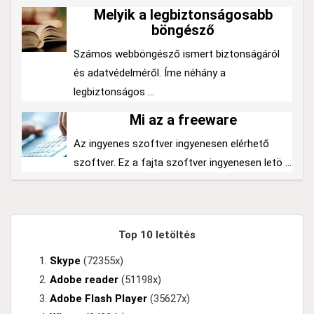
Melyik a legbiztonságosabb
böngésző
Számos webböngésző ismert biztonságáról
és adatvédelméről. Íme néhány a
legbiztonságos ...
Mi az a freeware
Az ingyenes szoftver ingyenesen elérhető
szoftver. Ez a fajta szoftver ingyenesen letö ...
Top 10 letöltés
Skype
(72355x)
Adobe reader
(51198x)
Adobe Flash Player
(35627x)