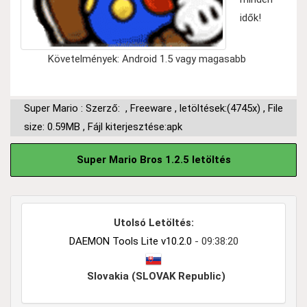
idők!
Követelmények: Android 1.5 vagy magasabb
Super Mario : Szerző:
,
Freeware
,
letöltések:(4745x)
,
File
size: 0.59MB
,
Fájl kiterjesztése:apk
Super Mario Bros 1.2.5 letöltés
Utolsó Letöltés:
DAEMON Tools Lite v10.2.0
- 09:38:20
Slovakia (SLOVAK Republic)