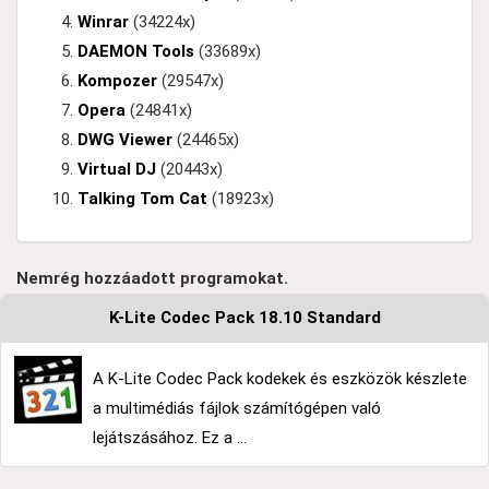
Winrar
(34224x)
DAEMON Tools
(33689x)
Kompozer
(29547x)
Opera
(24841x)
DWG Viewer
(24465x)
Virtual DJ
(20443x)
Talking Tom Cat
(18923x)
Nemrég hozzáadott programokat.
K-Lite Codec Pack 18.10 Standard
A K-Lite Codec Pack kodekek és eszközök készlete
a multimédiás fájlok számítógépen való
lejátszásához. Ez a ...