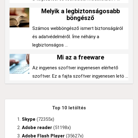
Melyik a legbiztonságosabb
böngésző
Számos webböngésző ismert biztonságáról
és adatvédelméről. Íme néhány a
legbiztonságos ...
Mi az a freeware
Az ingyenes szoftver ingyenesen elérhető
szoftver. Ez a fajta szoftver ingyenesen letö ...
Top 10 letöltés
Skype
(72355x)
Adobe reader
(51198x)
Adobe Flash Player
(35627x)