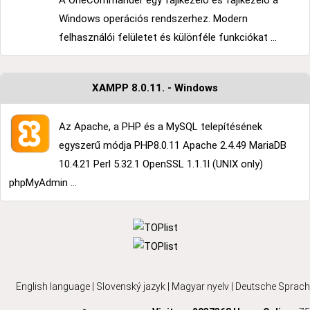
A OneCommander egy fájlkezelő és fájlkezelő a
Windows operációs rendszerhez. Modern
felhasználói felületet és különféle funkciókat ...
XAMPP 8.0.11. - Windows
Az Apache, a PHP és a MySQL telepítésének
egyszerű módja PHP8.0.11 Apache 2.4.49 MariaDB
10.4.21 Perl 5.32.1 OpenSSL 1.1.1l (UNIX only)
phpMyAdmin ...
English language
|
Slovenský jazyk
|
Magyar nyelv
|
Deutsche Sprach