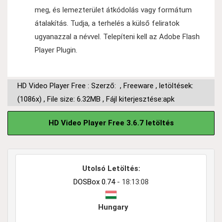
meg, és lemezterület átkódolás vagy formátum
átalakítás. Tudja, a terhelés a külső feliratok
ugyanazzal a névvel. Telepíteni kell az Adobe Flash
Player Plugin.
HD Video Player Free : Szerző:
,
Freeware
,
letöltések:
(1086x)
,
File size: 6.32MB
,
Fájl kiterjesztése:apk
HD Video Player Free 3.6.7 letöltés
Utolsó Letöltés:
DOSBox 0.74
- 18:13:08
Hungary