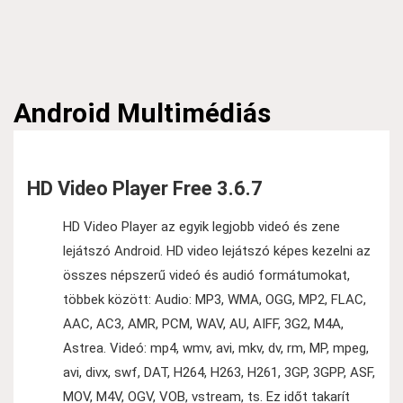
Android
Multimédiás
HD Video Player Free 3.6.7
HD Video Player az egyik legjobb videó és zene
lejátszó Android. HD video lejátszó képes kezelni az
összes népszerű videó és audió formátumokat,
többek között: Audio: MP3, WMA, OGG, MP2, FLAC,
AAC, AC3, AMR, PCM, WAV, AU, AIFF, 3G2, M4A,
Astrea. Videó: mp4, wmv, avi, mkv, dv, rm, MP, mpeg,
avi, divx, swf, DAT, H264, H263, H261, 3GP, 3GPP, ASF,
MOV, M4V, OGV, VOB, vstream, ts. Ez időt takarít