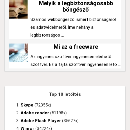
Melyik a legbiztonságosabb
böngésző
Számos webböngésző ismert biztonságáról
és adatvédelméről. Íme néhány a
legbiztonságos ...
Mi az a freeware
Az ingyenes szoftver ingyenesen elérhető
szoftver. Ez a fajta szoftver ingyenesen letö ...
Top 10 letöltés
Skype
(72355x)
Adobe reader
(51198x)
Adobe Flash Player
(35627x)
Winrar
(34224x)