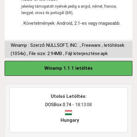
jelenleg támogatott nyelvek pedig a angol, német, francia,
lengyel, orosz és portugál (BR),
. Követelmények: Android, 2.1-es vagy magasabb.
Winamp : Szerző:
NULLSOFT, INC.
,
Freeware
,
letöltések:
(1054x)
,
File size: 2.94MB
,
Fájl kiterjesztése:apk
Winamp 1.1.1 letöltés
Utolsó Letöltés:
DOSBox 0.74
- 18:13:08
Hungary