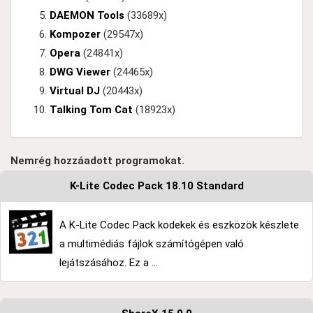
DAEMON Tools
(33689x)
Kompozer
(29547x)
Opera
(24841x)
DWG Viewer
(24465x)
Virtual DJ
(20443x)
Talking Tom Cat
(18923x)
Nemrég hozzáadott programokat.
K-Lite Codec Pack 18.10 Standard
A K-Lite Codec Pack kodekek és eszközök készlete
a multimédiás fájlok számítógépen való
lejátszásához. Ez a ...