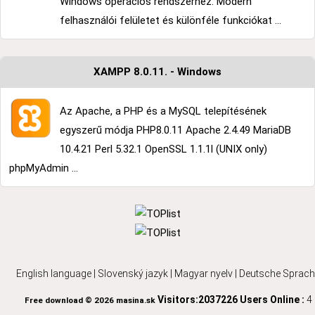
Windows operációs rendszerhez. Modern
felhasználói felületet és különféle funkciókat ...
XAMPP 8.0.11. - Windows
Az Apache, a PHP és a MySQL telepítésének
egyszerű módja PHP8.0.11 Apache 2.4.49 MariaDB
10.4.21 Perl 5.32.1 OpenSSL 1.1.1l (UNIX only)
phpMyAdmin ...
English language
|
Slovenský jazyk
|
Magyar nyelv
|
Deutsche Sprach
Visitors:2037226
Users Online :
4
Free download © 2026 masina.sk