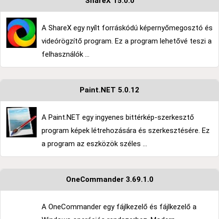
ShareX 15.0.0
A ShareX egy nyílt forráskódú képernyőmegosztó és
videórögzítő program. Ez a program lehetővé teszi a
felhasználók ...
Paint.NET 5.0.12
A Paint.NET egy ingyenes bittérkép-szerkesztő
program képek létrehozására és szerkesztésére. Ez
a program az eszközök széles ...
OneCommander 3.69.1.0
A OneCommander egy fájlkezelő és fájlkezelő a