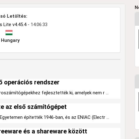
N
só Letöltés:
Lite v4.45.4
- 14:06:33
Hungary
ő operációs rendszer
oszámítógépekhez fejlesztették ki, amelyek nem r ...
tte az első számítógépet
Egyetemen építették 1946-ban, és az ENIAC (Electr ...
reeware és a shareware között