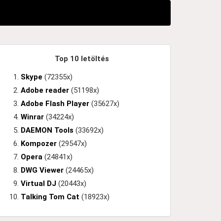
Top 10 letöltés
Skype
(72355x)
Adobe reader
(51198x)
Adobe Flash Player
(35627x)
Winrar
(34224x)
DAEMON Tools
(33692x)
Kompozer
(29547x)
Opera
(24841x)
DWG Viewer
(24465x)
Virtual DJ
(20443x)
Talking Tom Cat
(18923x)