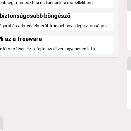
bség a terjesztési és licencelési modellekben r ...
egbiztonságosabb böngésző
ról és adatvédelméről. Íme néhány a legbiztonságos ...
i az a freeware
tő szoftver. Ez a fajta szoftver ingyenesen letö ...