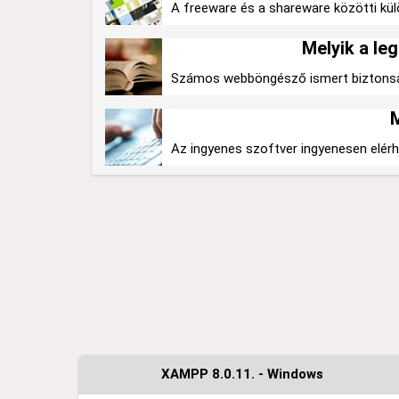
A freeware és a shareware közötti külön
Melyik a l
Számos webböngésző ismert biztonságá
M
Az ingyenes szoftver ingyenesen elérhe
XAMPP 8.0.11. - Windows