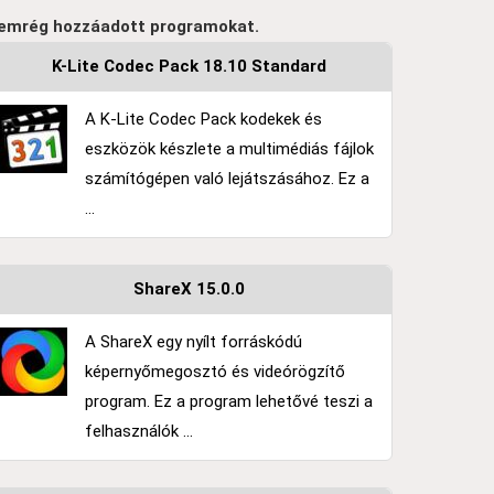
emrég hozzáadott programokat.
K-Lite Codec Pack 18.10 Standard
A K-Lite Codec Pack kodekek és
eszközök készlete a multimédiás fájlok
számítógépen való lejátszásához. Ez a
...
ShareX 15.0.0
A ShareX egy nyílt forráskódú
képernyőmegosztó és videórögzítő
program. Ez a program lehetővé teszi a
felhasználók ...