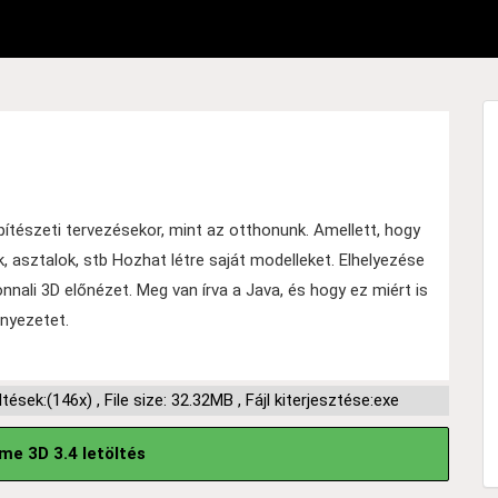
ítészeti tervezésekor, mint az otthonunk. Amellett, hogy
, asztalok, stb Hozhat létre saját modelleket. Elhelyezése
nali 3D előnézet. Meg van írva a Java, és hogy ez miért is
nyezetet.
ltések:(146x)
,
File size: 32.32MB
,
Fájl kiterjesztése:exe
e 3D 3.4 letöltés