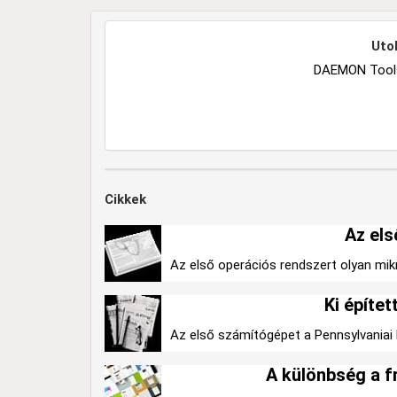
Utol
DAEMON Tools 
Cikkek
Az els
Az első operációs rendszert olyan mikr
Ki építe
Az első számítógépet a Pennsylvaniai 
A különbség a f