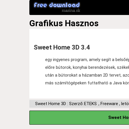
Grafikus
Hasznos
Sweet Home 3D 3.4
egy ingyenes program, amely segít a belsőép
előre bútorok, konyhai berendezések, székek
után a bútorokat a házamban 2D tervet, azon
más számítógépeken futtatható a Java kör
Sweet Home 3D : Szerző:
ETEKS
,
Freeware
,
letö
Sweet Hom