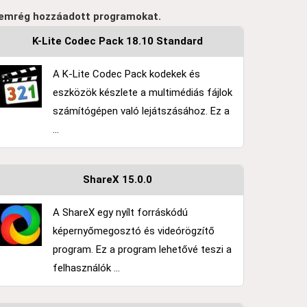
emrég hozzáadott programokat.
K-Lite Codec Pack 18.10 Standard
A K-Lite Codec Pack kodekek és
eszközök készlete a multimédiás fájlok
számítógépen való lejátszásához. Ez a
...
ShareX 15.0.0
A ShareX egy nyílt forráskódú
képernyőmegosztó és videórögzítő
program. Ez a program lehetővé teszi a
felhasználók ...