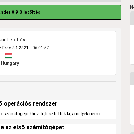
N
er 0.9.0 letöltés
só Letöltés:
 Free 8.1.2821
- 06:01:57
Hungary
ő operációs rendszer
oszámítógépekhez fejlesztették ki, amelyek nem r ...
tte az első számítógépet