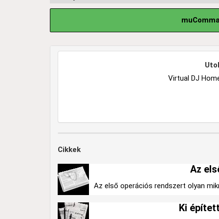
muCommand
Utol
Virtual DJ Home
Cikkek
Az els
Az első operációs rendszert olyan mikr
Ki építe