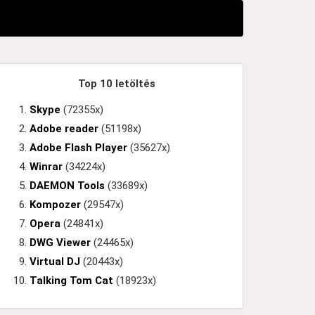
Top 10 letöltés
Skype
(72355x)
Adobe reader
(51198x)
Adobe Flash Player
(35627x)
Winrar
(34224x)
DAEMON Tools
(33689x)
Kompozer
(29547x)
Opera
(24841x)
DWG Viewer
(24465x)
Virtual DJ
(20443x)
Talking Tom Cat
(18923x)