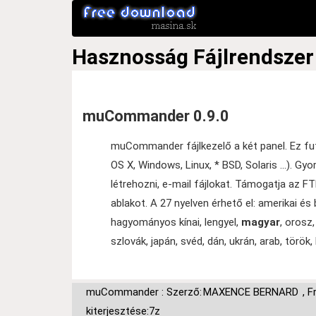
Hasznosság
Fájlrendszer
muCommander 0.9.0
muCommander fájlkezelő a két panel. Ez fu
OS X, Windows, Linux, * BSD, Solaris ...). G
létrehozni, e-mail fájlokat. Támogatja az 
ablakot. A 27 nyelven érhető el: amerikai és 
hagyományos kínai, lengyel,
magyar
, orosz,
szlovák, japán, svéd, dán, ukrán, arab, török
muCommander : Szerző:
MAXENCE BERNARD
,
F
kiterjesztése:7z