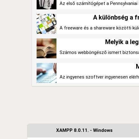
Az első számítógépet a Pennsylvaniai 
A különbség a f
A freeware és a shareware közötti külön
Melyik a l
Számos webböngésző ismert biztonságá
M
Az ingyenes szoftver ingyenesen elérhe
XAMPP 8.0.11. - Windows