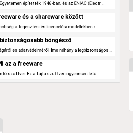
Egyetemen építették 1946-ban, és az ENIAC (Electr ...
reeware és a shareware között
bség a terjesztési és licencelési modellekben r ...
egbiztonságosabb böngésző
ról és adatvédelméről. Íme néhány a legbiztonságos ...
i az a freeware
tő szoftver. Ez a fajta szoftver ingyenesen letö ...