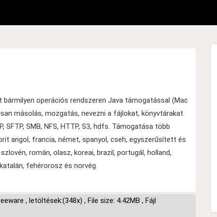
t bármilyen operációs rendszeren Java támogatással (Mac
yorsan másolás, mozgatás, nevezni a fájlokat, könyvtárakat
FTP, SFTP, SMB, NFS, HTTP, S3, hdfs. Támogatása több
brit angol, francia, német, spanyol, cseh, egyszerűsített és
 szlovén, román, olasz, koreai, brazil, portugál, holland,
, katalán, fehérorosz és norvég.
reeware
,
letöltések:(348x)
,
File size: 4.42MB
,
Fájl