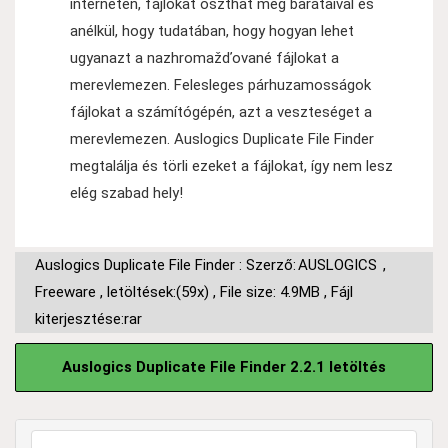
interneten, fájlokat oszthat meg barátaival és
anélkül, hogy tudatában, hogy hogyan lehet
ugyanazt a nazhromažďované fájlokat a
merevlemezen. Felesleges párhuzamosságok
fájlokat a számítógépén, azt a veszteséget a
merevlemezen. Auslogics Duplicate File Finder
megtalálja és törli ezeket a fájlokat, így nem lesz
elég szabad hely!
Auslogics Duplicate File Finder : Szerző:
AUSLOGICS
,
Freeware
,
letöltések:(59x)
,
File size: 4.9MB
,
Fájl
kiterjesztése:rar
Auslogics Duplicate File Finder 2.2.1 letöltés