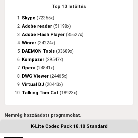
Top 10 letöltés
Skype
(72355x)
Adobe reader
(51198x)
Adobe Flash Player
(35627x)
Winrar
(34224x)
DAEMON Tools
(33689x)
Kompozer
(29547x)
Opera
(24841x)
DWG Viewer
(24465x)
Virtual DJ
(20443x)
Talking Tom Cat
(18923x)
Nemrég hozzáadott programokat.
K-Lite Codec Pack 18.10 Standard