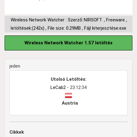
Wireless Network Watcher : Szerző:
NIRSOFT
,
Freeware
,
letöltések:(242x)
,
File size: 0.29MB
,
Fájl kiterjesztése:exe
Wireless Network Watcher 1.57 letöltés
jeden
Utolsó Letöltés:
LeCab2
- 23:12:34
Austria
Cikkek