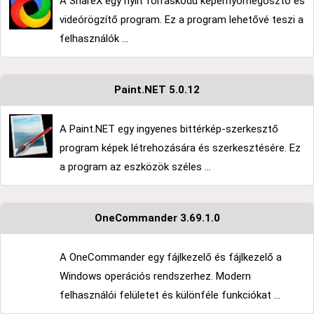
A ShareX egy nyílt forráskódú képernyőmegosztó és
videórögzítő program. Ez a program lehetővé teszi a
felhasználók ...
Paint.NET 5.0.12
A Paint.NET egy ingyenes bittérkép-szerkesztő
program képek létrehozására és szerkesztésére. Ez
a program az eszközök széles ...
OneCommander 3.69.1.0
A OneCommander egy fájlkezelő és fájlkezelő a
Windows operációs rendszerhez. Modern
felhasználói felületet és különféle funkciókat ...