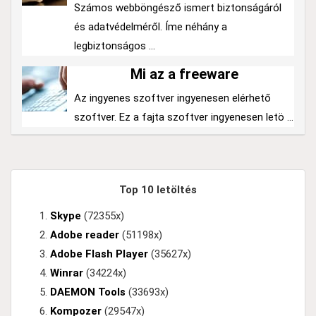
Számos webböngésző ismert biztonságáról
és adatvédelméről. Íme néhány a
legbiztonságos ...
Mi az a freeware
Az ingyenes szoftver ingyenesen elérhető
szoftver. Ez a fajta szoftver ingyenesen letö ...
Top 10 letöltés
Skype
(72355x)
Adobe reader
(51198x)
Adobe Flash Player
(35627x)
Winrar
(34224x)
DAEMON Tools
(33693x)
Kompozer
(29547x)