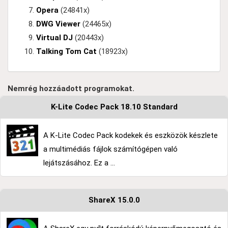
Opera
(24841x)
DWG Viewer
(24465x)
Virtual DJ
(20443x)
Talking Tom Cat
(18923x)
Nemrég hozzáadott programokat.
K-Lite Codec Pack 18.10 Standard
A K-Lite Codec Pack kodekek és eszközök készlete
a multimédiás fájlok számítógépen való
lejátszásához. Ez a ...
ShareX 15.0.0