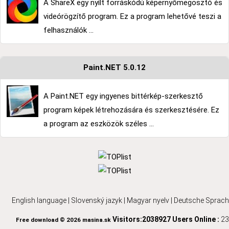
A ShareX egy nyílt forráskódú képernyőmegosztó és
videórögzítő program. Ez a program lehetővé teszi a
felhasználók ...
Paint.NET 5.0.12
A Paint.NET egy ingyenes bittérkép-szerkesztő
program képek létrehozására és szerkesztésére. Ez
a program az eszközök széles ...
English language
|
Slovenský jazyk
|
Magyar nyelv
|
Deutsche Sprach
Visitors:2038927
Users Online :
23
Free download © 2026 masina.sk