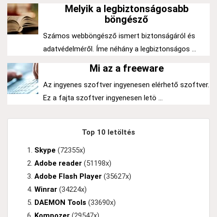
Melyik a legbiztonságosabb
böngésző
Számos webböngésző ismert biztonságáról és
adatvédelméről. Íme néhány a legbiztonságos ...
Mi az a freeware
Az ingyenes szoftver ingyenesen elérhető szoftver.
Ez a fajta szoftver ingyenesen letö ...
Top 10 letöltés
Skype
(72355x)
Adobe reader
(51198x)
Adobe Flash Player
(35627x)
Winrar
(34224x)
DAEMON Tools
(33690x)
Kompozer
(29547x)