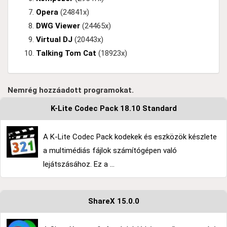
Opera
(24841x)
DWG Viewer
(24465x)
Virtual DJ
(20443x)
Talking Tom Cat
(18923x)
Nemrég hozzáadott programokat.
K-Lite Codec Pack 18.10 Standard
A K-Lite Codec Pack kodekek és eszközök készlete
a multimédiás fájlok számítógépen való
lejátszásához. Ez a ...
ShareX 15.0.0