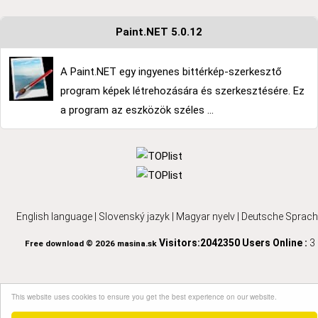
Paint.NET 5.0.12
A Paint.NET egy ingyenes bittérkép-szerkesztő
program képek létrehozására és szerkesztésére. Ez
a program az eszközök széles ...
English language
|
Slovenský jazyk
|
Magyar nyelv
|
Deutsche Sprach
Visitors:2042350
Users Online :
3
Free download © 2026 masina.sk
This website uses cookies to ensure you get the best experience on our website.