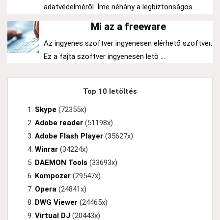
adatvédelméről. Íme néhány a legbiztonságos ...
Mi az a freeware
Az ingyenes szoftver ingyenesen elérhető szoftver.
Ez a fajta szoftver ingyenesen letö ...
Top 10 letöltés
Skype
(72355x)
Adobe reader
(51198x)
Adobe Flash Player
(35627x)
Winrar
(34224x)
DAEMON Tools
(33693x)
Kompozer
(29547x)
Opera
(24841x)
DWG Viewer
(24465x)
Virtual DJ
(20443x)