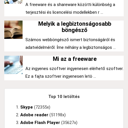
A freeware és a shareware közötti különbség a
terjesztési és licencelési modellekben r ...
Melyik a legbiztonságosabb
böngésző
Számos webböngésző ismert biztonságáról és
adatvédelméről. Íme néhány a legbiztonságos ...
Mi az a freeware
Az ingyenes szoftver ingyenesen elérhető szoftver.
Ez a fajta szoftver ingyenesen letö ...
Top 10 letöltés
Skype
(72355x)
Adobe reader
(51198x)
Adobe Flash Player
(35627x)