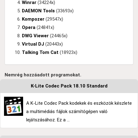
Winrar
(34224x)
DAEMON Tools
(33693x)
Kompozer
(29547x)
Opera
(24841x)
DWG Viewer
(24465x)
Virtual DJ
(20443x)
Talking Tom Cat
(18923x)
Nemrég hozzáadott programokat.
K-Lite Codec Pack 18.10 Standard
A K-Lite Codec Pack kodekek és eszközök készlete
a multimédiás fájlok számítógépen való
lejátszásához. Ez a ...