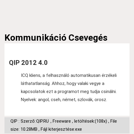
Kommunikáció
Csevegés
QIP 2012 4.0
ICQ kliens, a felhasználó automatikusan érzékeli
láthatatlanság. Ahhoz, hogy valaki vegye a
kapcsolatok ezt a programot meg tudja csinálni.
Nyelvek: angol, cseh, német, szlovák, orosz.
QIP : Szerző:
QIP.RU
,
Freeware
,
letöltések:(108x)
,
File
size: 10.28MB
,
Fájl kiterjesztése:exe