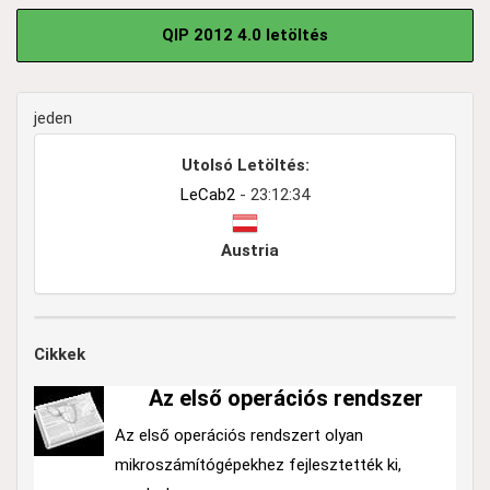
QIP 2012 4.0 letöltés
jeden
Utolsó Letöltés:
LeCab2
- 23:12:34
Austria
Cikkek
Az első operációs rendszer
Az első operációs rendszert olyan
mikroszámítógépekhez fejlesztették ki,