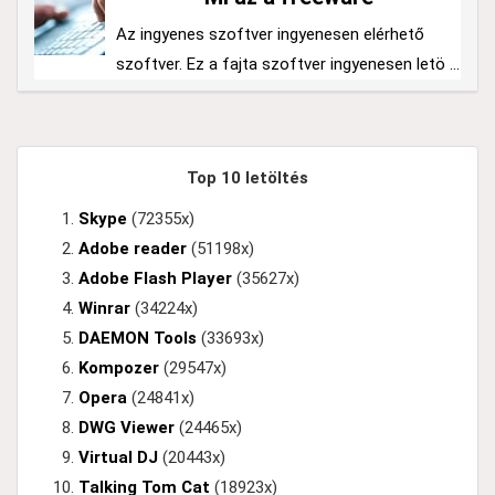
Az ingyenes szoftver ingyenesen elérhető
szoftver. Ez a fajta szoftver ingyenesen letö ...
Top 10 letöltés
Skype
(72355x)
Adobe reader
(51198x)
Adobe Flash Player
(35627x)
Winrar
(34224x)
DAEMON Tools
(33693x)
Kompozer
(29547x)
Opera
(24841x)
DWG Viewer
(24465x)
Virtual DJ
(20443x)
Talking Tom Cat
(18923x)