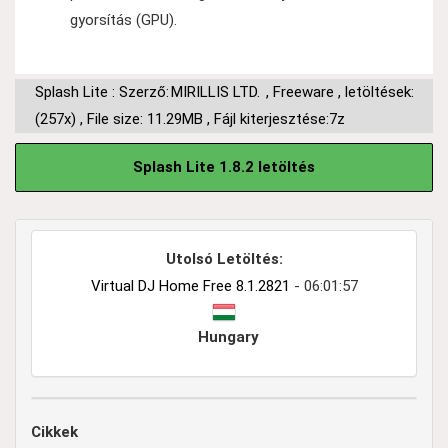
gyorsítás (GPU).
Splash Lite : Szerző:
MIRILLIS LTD.
,
Freeware
,
letöltések:
(257x)
,
File size: 11.29MB
,
Fájl kiterjesztése:7z
Splash Lite 1.8.2 letöltés
Utolsó Letöltés:
Virtual DJ Home Free 8.1.2821
- 06:01:57
Hungary
Cikkek