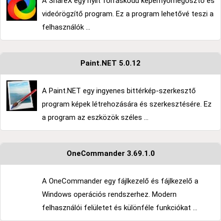
A ShareX egy nyílt forráskódú képernyőmegosztó és
videórögzítő program. Ez a program lehetővé teszi a
felhasználók ...
Paint.NET 5.0.12
A Paint.NET egy ingyenes bittérkép-szerkesztő
program képek létrehozására és szerkesztésére. Ez
a program az eszközök széles ...
OneCommander 3.69.1.0
A OneCommander egy fájlkezelő és fájlkezelő a
Windows operációs rendszerhez. Modern
felhasználói felületet és különféle funkciókat ...