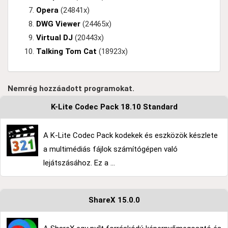
Opera
(24841x)
DWG Viewer
(24465x)
Virtual DJ
(20443x)
Talking Tom Cat
(18923x)
Nemrég hozzáadott programokat.
K-Lite Codec Pack 18.10 Standard
A K-Lite Codec Pack kodekek és eszközök készlete
a multimédiás fájlok számítógépen való
lejátszásához. Ez a ...
ShareX 15.0.0