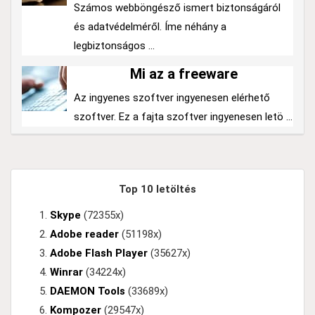
Számos webböngésző ismert biztonságáról
és adatvédelméről. Íme néhány a
legbiztonságos ...
Mi az a freeware
Az ingyenes szoftver ingyenesen elérhető
szoftver. Ez a fajta szoftver ingyenesen letö ...
Top 10 letöltés
Skype
(72355x)
Adobe reader
(51198x)
Adobe Flash Player
(35627x)
Winrar
(34224x)
DAEMON Tools
(33689x)
Kompozer
(29547x)