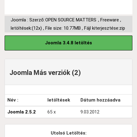
Joomla : Szerző:
OPEN SOURCE MATTERS
,
Freeware
,
letöltések:(12x)
,
File size: 10.77MB
,
Fájl kiterjesztése:zip
Joomla 3.4.8 letöltés
Joomla Más verziók (2)
Név :
letöltések
Dátum hozzáadva
Joomla 2.5.2
65 x
9.03.2012
Utolsó Letöltés: