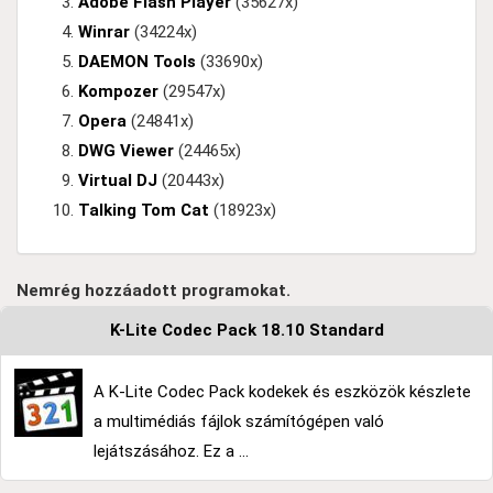
Adobe Flash Player
(35627x)
Winrar
(34224x)
DAEMON Tools
(33690x)
Kompozer
(29547x)
Opera
(24841x)
DWG Viewer
(24465x)
Virtual DJ
(20443x)
Talking Tom Cat
(18923x)
Nemrég hozzáadott programokat.
K-Lite Codec Pack 18.10 Standard
A K-Lite Codec Pack kodekek és eszközök készlete
a multimédiás fájlok számítógépen való
lejátszásához. Ez a ...