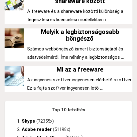
shareware között
A freeware és a shareware közötti különbség a
terjesztési és licencelési modellekben r ...
Melyik a legbiztonságosabb
böngésző
Számos webböngésző ismert biztonságáról és
adatvédelméről. Íme néhány a legbiztonságos ...
Mi az a freeware
Az ingyenes szoftver ingyenesen elérhető szoftver.
Ez a fajta szoftver ingyenesen letö ...
Top 10 letöltés
Skype
(72355x)
Adobe reader
(51198x)