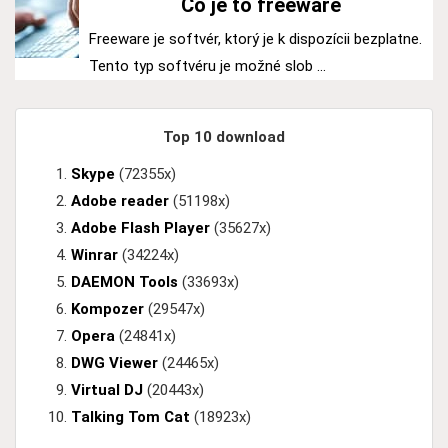
Čo je to freeware
Freeware je softvér, ktorý je k dispozícii bezplatne.
Tento typ softvéru je možné slob ...
Top 10 download
Skype
(72355x)
Adobe reader
(51198x)
Adobe Flash Player
(35627x)
Winrar
(34224x)
DAEMON Tools
(33693x)
Kompozer
(29547x)
Opera
(24841x)
DWG Viewer
(24465x)
Virtual DJ
(20443x)
Talking Tom Cat
(18923x)