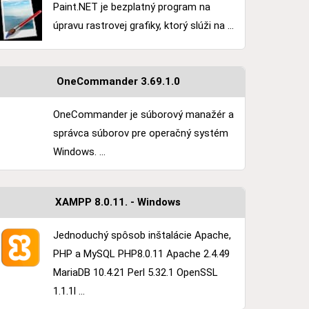
Paint.NET je bezplatný program na
úpravu rastrovej grafiky, ktorý slúži na ...
OneCommander 3.69.1.0
OneCommander je súborový manažér a
správca súborov pre operačný systém
Windows. ...
XAMPP 8.0.11. - Windows
Jednoduchý spôsob inštalácie Apache,
PHP a MySQL PHP8.0.11 Apache 2.4.49
MariaDB 10.4.21 Perl 5.32.1 OpenSSL
1.1.1l ...