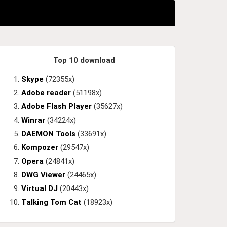
Top 10 download
Skype
(72355x)
Adobe reader
(51198x)
Adobe Flash Player
(35627x)
Winrar
(34224x)
DAEMON Tools
(33691x)
Kompozer
(29547x)
Opera
(24841x)
DWG Viewer
(24465x)
Virtual DJ
(20443x)
Talking Tom Cat
(18923x)