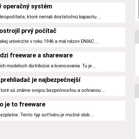
ý operačný systém
kropočítače, ktoré nemali dostatočnú kapacitu ...
ostrojil prvý počítač
kej univerzite v roku 1946 a mal názov ENIAC ...
dzi freeware a shareware
h modeloch distribúcie a licencovania. Tu je ...
prehliadač je najbezpečnejší
 ktoré sú známe svojou bezpečnosťou a ochranou ...
o je to freeware
 bezplatne. Tento typ softvéru je možné slob ...