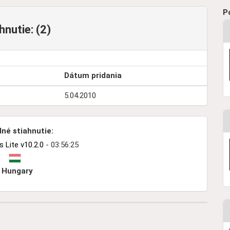
P
hnutie: (2)
Dátum pridania
5.04.2010
né stiahnutie:
Lite v10.2.0
- 03:56:25
Hungary