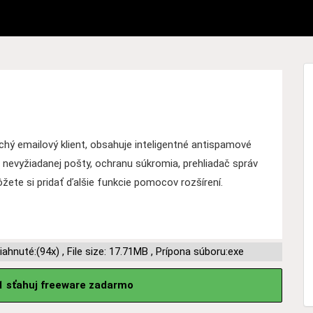
uchý emailový klient, obsahuje inteligentné antispamové
lu nevyžiadanej pošty, ochranu súkromia, prehliadač správ
žete si pridať ďalšie funkcie pomocov rozšírení.
iahnuté:(94x)
,
File size: 17.71MB
,
Prípona súboru:exe
1 sťahuj freeware zadarmo