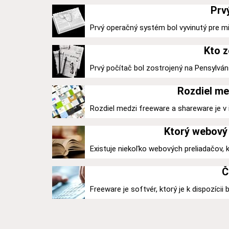
Prv
Prvý operačný systém bol vyvinutý pre mi
Kto z
Prvý počítač bol zostrojený na Pensylváns
Rozdiel me
Rozdiel medzi freeware a shareware je v ic
Ktorý webový 
Existuje niekoľko webových preliadačov,
Č
Freeware je softvér, ktorý je k dispozícii