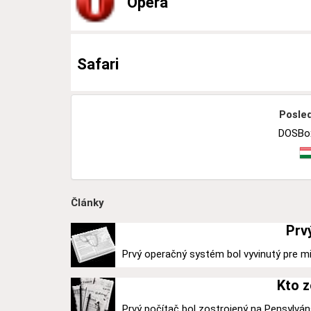
Opera
Safari
Posled
DOSBox
Články
Prv
Prvý operačný systém bol vyvinutý pre mi
Kto z
Prvý počítač bol zostrojený na Pensylváns