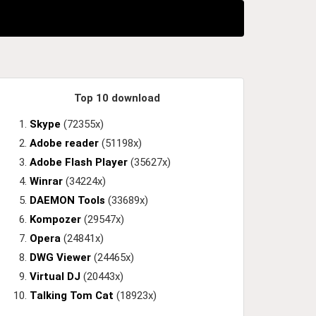
Top 10 download
Skype
(72355x)
Adobe reader
(51198x)
Adobe Flash Player
(35627x)
Winrar
(34224x)
DAEMON Tools
(33689x)
Kompozer
(29547x)
Opera
(24841x)
DWG Viewer
(24465x)
Virtual DJ
(20443x)
Talking Tom Cat
(18923x)