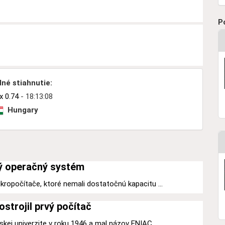
P
né stiahnutie:
 0.74
- 18:13:08
Hungary
ý operačný systém
kropočítače, ktoré nemali dostatočnú kapacitu ...
ostrojil prvý počítač
kej univerzite v roku 1946 a mal názov ENIAC ...