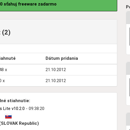
.0 sťahuj freeware zadarmo
P
 (2)
iahnuté
Dátum pridania
48 x
21.10.2012
0 x
21.10.2012
né stiahnutie:
Lite v10.2.0
- 09:38:20
 (SLOVAK Republic)