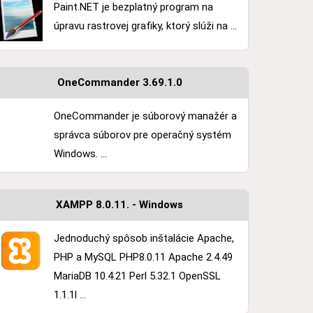
Paint.NET je bezplatný program na
úpravu rastrovej grafiky, ktorý slúži na ...
OneCommander 3.69.1.0
OneCommander je súborový manažér a
správca súborov pre operačný systém
Windows. ...
XAMPP 8.0.11. - Windows
Jednoduchý spôsob inštalácie Apache,
PHP a MySQL PHP8.0.11 Apache 2.4.49
MariaDB 10.4.21 Perl 5.32.1 OpenSSL
1.1.1l ...