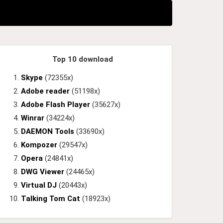
Top 10 download
Skype
(72355x)
Adobe reader
(51198x)
Adobe Flash Player
(35627x)
Winrar
(34224x)
DAEMON Tools
(33690x)
Kompozer
(29547x)
Opera
(24841x)
DWG Viewer
(24465x)
Virtual DJ
(20443x)
Talking Tom Cat
(18923x)