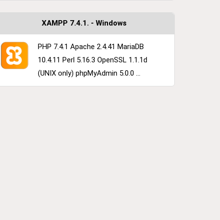
XAMPP 7.4.1. - Windows
PHP 7.4.1 Apache 2.4.41 MariaDB
10.4.11 Perl 5.16.3 OpenSSL 1.1.1d
(UNIX only) phpMyAdmin 5.0.0 ...