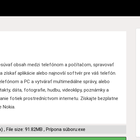
súvať obsah medzi telefónom a počítačom, spravovať
 a získať aplikácie alebo najnovší softvér pre váš telefón.
lefónom a PC a vytvárať multimediálne správy, alebo
akty, dáta, fotografie, hudbu, videoklipy, poznámky a
ľanie fotiek prostredníctvom internetu. Získajte bezplatne
e Nokia.
x)
,
File size: 91.82MB
,
Prípona súboru:exe