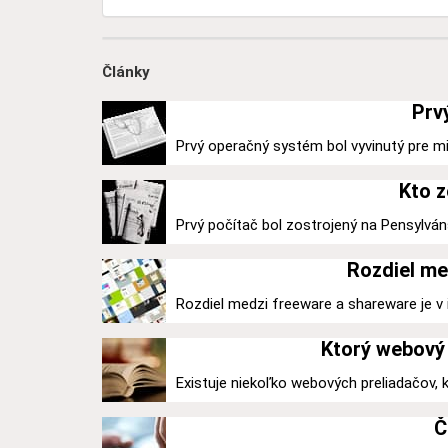
Články
Prv
Prvý operačný systém bol vyvinutý pre mi
Kto z
Prvý počítač bol zostrojený na Pensylváns
Rozdiel me
Rozdiel medzi freeware a shareware je v ic
Ktorý webový 
Existuje niekoľko webových preliadačov,
Č