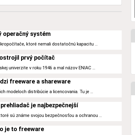
ý operačný systém
kropočítače, ktoré nemali dostatočnú kapacitu ...
ostrojil prvý počítač
kej univerzite v roku 1946 a mal názov ENIAC ...
dzi freeware a shareware
h modeloch distribúcie a licencovania. Tu je ...
prehliadač je najbezpečnejší
 ktoré sú známe svojou bezpečnosťou a ochranou ...
o je to freeware