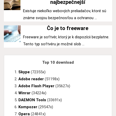
najbezpečnejší
Existuje niekoľko webových preliadačov, ktoré sú
známe svojou bezpečnosťou a ochranou ...
Čo je to freeware
Freeware je softvér, ktorý je k dispozícii bezplatne.
Tento typ softvéru je možné slob ...
Top 10 download
Skype
(72355x)
Adobe reader
(51198x)
Adobe Flash Player
(35627x)
Winrar
(34224x)
DAEMON Tools
(33691x)
Kompozer
(29547x)
Opera
(24841x)