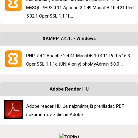
MySQL PHP8.0.11 Apache 2.4.49 MariaDB 10.4.21 Perl
5.32.1 OpenSSL 1.1.1l ...
XAMPP 7.4.1. - Windows
PHP 7.4.1 Apache 2.4.41 MariaDB 10.4.11 Perl 5.16.3
OpenSSL 1.1.1d (UNIX only) phpMyAdmin 5.0.0 ...
Adobe Reader HU
Adobe reader HU. Je najznámejší prehliadač PDF
dokumentov z dielne Adobe. ...