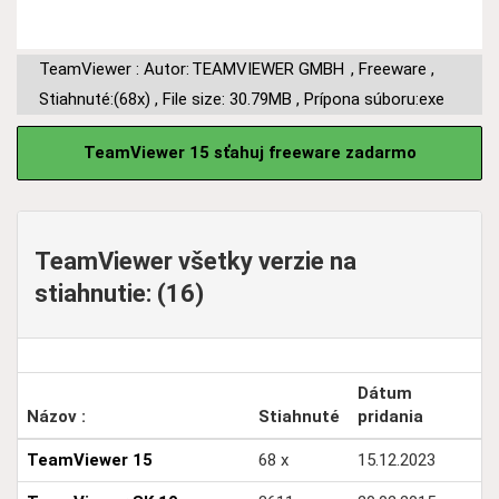
TeamViewer : Autor:
TEAMVIEWER GMBH
,
Freeware
,
Stiahnuté:(68x)
,
File size: 30.79MB
,
Prípona súboru:exe
TeamViewer 15 sťahuj freeware zadarmo
TeamViewer všetky verzie na
stiahnutie: (16)
Dátum
Názov :
Stiahnuté
pridania
TeamViewer 15
68 x
15.12.2023