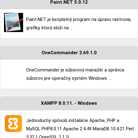
Paint.NET 5.0.12
Paint.NET je bezplatný program na úpravu rastrovej
grafiky, ktorý slúži na ...
OneCommander 3.69.1.0
OneCommander je súborový manažér a správca
súborov pre operačný systém Windows. ...
XAMPP 8.0.11. - Windows
Jednoduchý spôsob inštalácie Apache, PHP a
MySQL PHP8.0.11 Apache 2.4.49 MariaDB 10.4.21 Perl
5.32.1 OpenSSL 1.1.1l ...