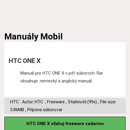
Manuály
Mobil
HTC ONE X
Manuál pre HTC ONE X v pdf súboroch. Rar
obsahuje: nemecký a anglický manuál.
HTC : Autor:
HTC
,
Freeware
,
Stiahnuté:(99x)
,
File size:
3.86MB
,
Prípona súboru:rar
HTC ONE X sťahuj freeware zadarmo