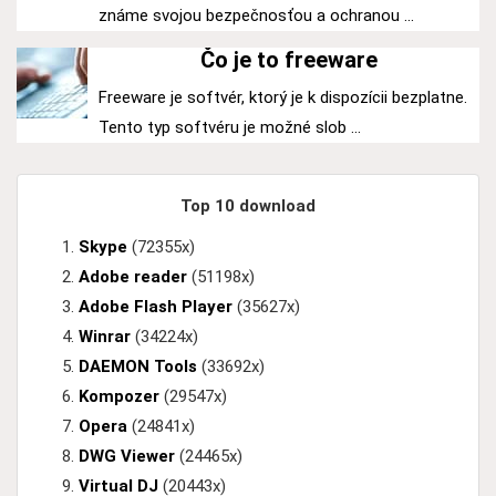
známe svojou bezpečnosťou a ochranou ...
Čo je to freeware
Freeware je softvér, ktorý je k dispozícii bezplatne.
Tento typ softvéru je možné slob ...
Top 10 download
Skype
(72355x)
Adobe reader
(51198x)
Adobe Flash Player
(35627x)
Winrar
(34224x)
DAEMON Tools
(33692x)
Kompozer
(29547x)
Opera
(24841x)
DWG Viewer
(24465x)
Virtual DJ
(20443x)