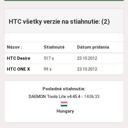
HTC všetky verzie na stiahnutie: (2)
Názov :
Stiahnuté
Dátum pridania
HTC Desire
517 x
23.10.2012
HTC ONE X
99 x
23.10.2012
Posledné stiahnutie:
DAEMON Tools Lite v4.45.4
- 14:06:33
Hungary