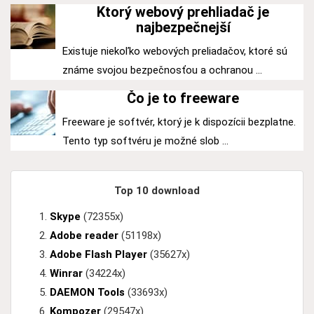
Ktorý webový prehliadač je
najbezpečnejší
Existuje niekoľko webových preliadačov, ktoré sú
známe svojou bezpečnosťou a ochranou ...
Čo je to freeware
Freeware je softvér, ktorý je k dispozícii bezplatne.
Tento typ softvéru je možné slob ...
Top 10 download
Skype
(72355x)
Adobe reader
(51198x)
Adobe Flash Player
(35627x)
Winrar
(34224x)
DAEMON Tools
(33693x)
Kompozer
(29547x)