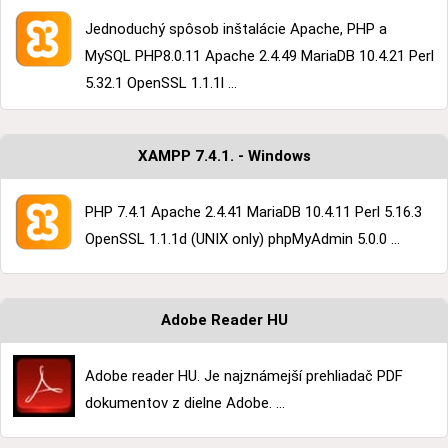
Jednoduchý spôsob inštalácie Apache, PHP a
MySQL PHP8.0.11 Apache 2.4.49 MariaDB 10.4.21 Perl
5.32.1 OpenSSL 1.1.1l ...
XAMPP 7.4.1. - Windows
PHP 7.4.1 Apache 2.4.41 MariaDB 10.4.11 Perl 5.16.3
OpenSSL 1.1.1d (UNIX only) phpMyAdmin 5.0.0 ...
Adobe Reader HU
Adobe reader HU. Je najznámejší prehliadač PDF
dokumentov z dielne Adobe. ...