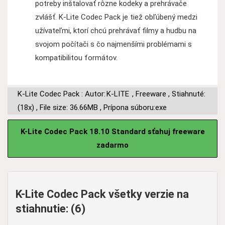
potreby inštalovať rôzne kodeky a prehrávače
zvlášť. K-Lite Codec Pack je tiež obľúbený medzi
užívateľmi, ktorí chcú prehrávať filmy a hudbu na
svojom počítači s čo najmenšími problémami s
kompatibilitou formátov.
K-Lite Codec Pack : Autor:
K-LITE
,
Freeware
,
Stiahnuté:
(18x)
,
File size: 36.66MB
,
Prípona súboru:exe
K-Lite Codec Pack 18.10 Standard sťahuj freeware
zadarmo
K-Lite Codec Pack všetky verzie na
stiahnutie: (6)