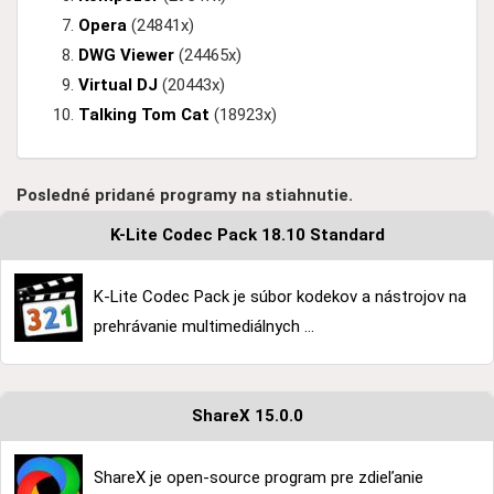
Opera
(24841x)
DWG Viewer
(24465x)
Virtual DJ
(20443x)
Talking Tom Cat
(18923x)
Posledné pridané programy na stiahnutie.
K-Lite Codec Pack 18.10 Standard
K-Lite Codec Pack je súbor kodekov a nástrojov na
prehrávanie multimediálnych ...
ShareX 15.0.0
ShareX je open-source program pre zdieľanie