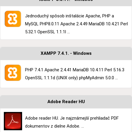
Jednoduchý spôsob inštalácie Apache, PHP a
MySQL PHP8.0.11 Apache 2.4.49 MariaDB 10.4.21 Perl
5.32.1 OpenSSL 1.1.1l ...
XAMPP 7.4.1. - Windows
PHP 7.4.1 Apache 2.4.41 MariaDB 10.4.11 Perl 5.16.3
OpenSSL 1.1.1d (UNIX only) phpMyAdmin 5.0.0 ...
Adobe Reader HU
Adobe reader HU. Je najznámejší prehliadač PDF
dokumentov z dielne Adobe. ...