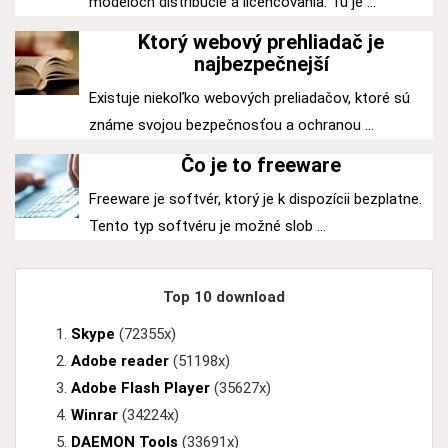
modeloch distribúcie a licencovania. Tu je ...
Ktorý webový prehliadač je
najbezpečnejší
Existuje niekoľko webových preliadačov, ktoré sú
známe svojou bezpečnosťou a ochranou ...
Čo je to freeware
Freeware je softvér, ktorý je k dispozícii bezplatne.
Tento typ softvéru je možné slob ...
Top 10 download
Skype
(72355x)
Adobe reader
(51198x)
Adobe Flash Player
(35627x)
Winrar
(34224x)
DAEMON Tools
(33691x)