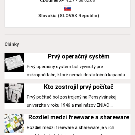
CDBurnerXP 4.5.7
- 08:02:08
Slovakia (SLOVAK Republic)
Články
Prvý operačný systém
Prvý operačný systém bol vyvinutý pre
mikropočítače, ktoré nemali dostatočnú kapacitu ...
Kto zostrojil prvý počítač
Prvý počítač bol zostrojený na Pensylvánskej
univerzite v roku 1946 a mal názov ENIAC ...
Rozdiel medzi freeware a shareware
Rozdiel medzi freeware a shareware je v ich