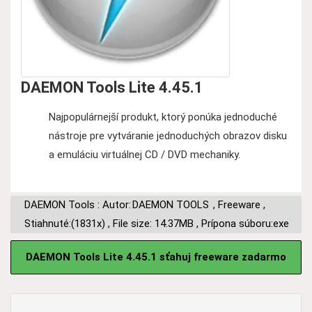
DAEMON Tools Lite 4.45.1
Najpopulárnejší produkt, ktorý ponúka jednoduché
nástroje pre vytváranie jednoduchých obrazov disku
a emuláciu virtuálnej CD / DVD mechaniky.
DAEMON Tools : Autor:
DAEMON TOOLS
,
Freeware
,
Stiahnuté:(1831x)
,
File size: 14.37MB
,
Prípona súboru:exe
DAEMON Tools Lite 4.45.1 sťahuj freeware zadarmo