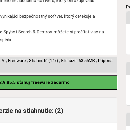
 iného nežiaduceho softvéru, ktorý ohrozuje vašú
P
 vynikajúci bezpečnostný softvér, ktorý detekuje a
e Spybot Search & Destroy, môžete si prečítať viac na
ipédii.
LA
,
Freeware
,
Stiahnuté:(14x)
,
File size: 63.55MB
,
Prípona
2.9.85.5 sťahuj freeware zadarmo
zie na stiahnutie: (2)