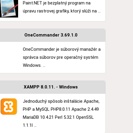
Paint.NET je bezplatný program na
úpravu rastrovej grafiky, ktorý slúži na ...
OneCommander 3.69.1.0
OneCommander je súborový manažér a
správca súborov pre operačný systém
Windows. ...
XAMPP 8.0.11. - Windows
Jednoduchý spôsob inštalácie Apache,
PHP a MySQL PHP8.0.11 Apache 2.4.49
MariaDB 10.4.21 Perl 5.32.1 OpenSSL
1.1.1l ...