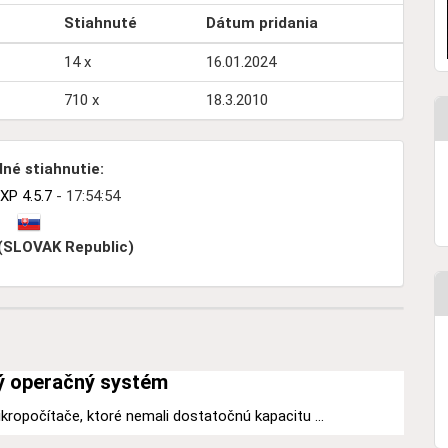
Stiahnuté
Dátum pridania
14 x
16.01.2024
710 x
18.3.2010
né stiahnutie:
XP 4.5.7
- 17:54:54
 (SLOVAK Republic)
ý operačný systém
kropočítače, ktoré nemali dostatočnú kapacitu ...