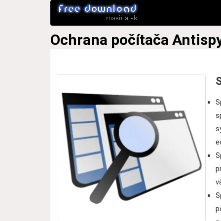
Ochrana počítača
Antisp
S
S
s
s
e
S
p
v
S
p