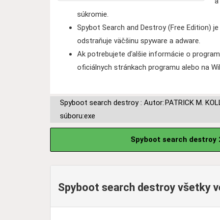
a
súkromie.
Spybot Search and Destroy (Free Edition) je
odstraňuje väčšinu spyware a adware.
Ak potrebujete ďalšie informácie o program
oficiálnych stránkach programu alebo na Wik
Spyboot search destroy : Autor:
PATRICK M. KOL
súboru:exe
Spyboot search destroy 
Spyboot search destroy všetky ver