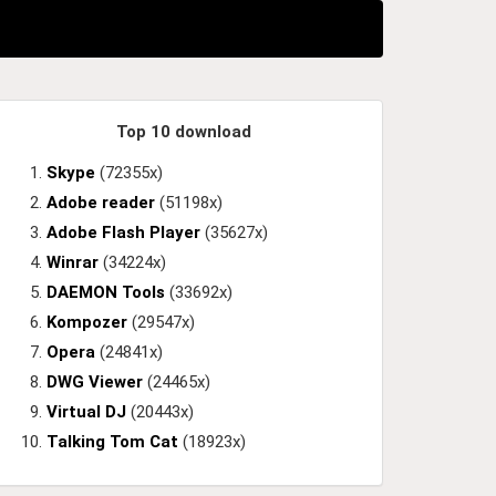
Top 10 download
Skype
(72355x)
Adobe reader
(51198x)
Adobe Flash Player
(35627x)
Winrar
(34224x)
DAEMON Tools
(33692x)
Kompozer
(29547x)
Opera
(24841x)
DWG Viewer
(24465x)
Virtual DJ
(20443x)
Talking Tom Cat
(18923x)