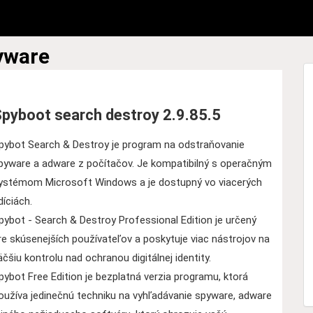
yware
pyboot search destroy 2.9.85.5
pybot Search & Destroy je program na odstraňovanie
pyware a adware z počítačov. Je kompatibilný s operačným
ystémom Microsoft Windows a je dostupný vo viacerých
díciách.
pybot - Search & Destroy Professional Edition je určený
re skúsenejších používateľov a poskytuje viac nástrojov na
äčšiu kontrolu nad ochranou digitálnej identity.
pybot Free Edition je bezplatná verzia programu, ktorá
oužíva jedinečnú techniku na vyhľadávanie spyware, adware