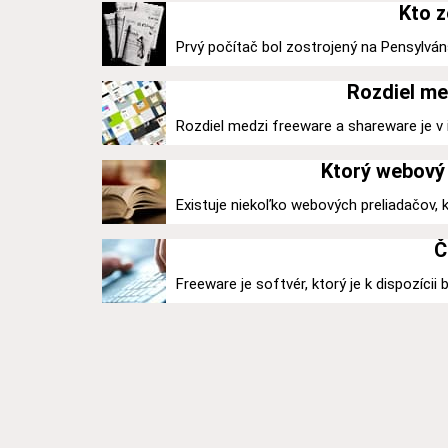
Kto z
Prvý počítač bol zostrojený na Pensylváns
Rozdiel me
Rozdiel medzi freeware a shareware je v ic
Ktorý webový 
Existuje niekoľko webových preliadačov,
Č
Freeware je softvér, ktorý je k dispozícii