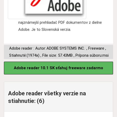
najznámejší prehliadač PDF dokumentov z dielne
Adobe. Je to Slovenská verzia.
Adobe reader : Autor:
ADOBE SYSTEMS INC.
,
Freeware
,
Stiahnuté:(1974x)
,
File size: 57.43MB
,
Prípona súboru:msi
Adobe reader 10.1 SK sťahuj freeware zadarmo
Adobe reader všetky verzie na
stiahnutie: (6)