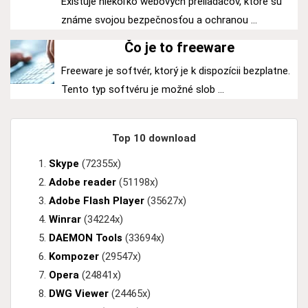
Existuje niekoľko webových preliadačov, ktoré sú
známe svojou bezpečnosťou a ochranou ...
Čo je to freeware
Freeware je softvér, ktorý je k dispozícii bezplatne.
Tento typ softvéru je možné slob ...
Top 10 download
Skype
(72355x)
Adobe reader
(51198x)
Adobe Flash Player
(35627x)
Winrar
(34224x)
DAEMON Tools
(33694x)
Kompozer
(29547x)
Opera
(24841x)
DWG Viewer
(24465x)