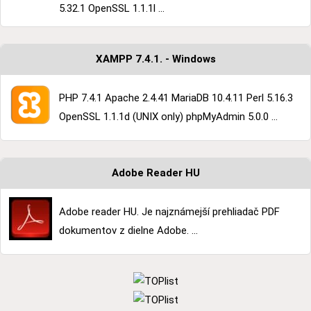
5.32.1 OpenSSL 1.1.1l ...
XAMPP 7.4.1. - Windows
PHP 7.4.1 Apache 2.4.41 MariaDB 10.4.11 Perl 5.16.3
OpenSSL 1.1.1d (UNIX only) phpMyAdmin 5.0.0 ...
Adobe Reader HU
Adobe reader HU. Je najznámejší prehliadač PDF
dokumentov z dielne Adobe. ...