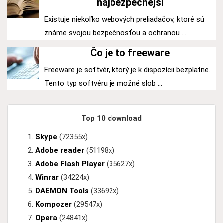
najbezpečnejší
Existuje niekoľko webových preliadačov, ktoré sú
známe svojou bezpečnosťou a ochranou ...
Čo je to freeware
Freeware je softvér, ktorý je k dispozícii bezplatne.
Tento typ softvéru je možné slob ...
Top 10 download
Skype
(72355x)
Adobe reader
(51198x)
Adobe Flash Player
(35627x)
Winrar
(34224x)
DAEMON Tools
(33692x)
Kompozer
(29547x)
Opera
(24841x)