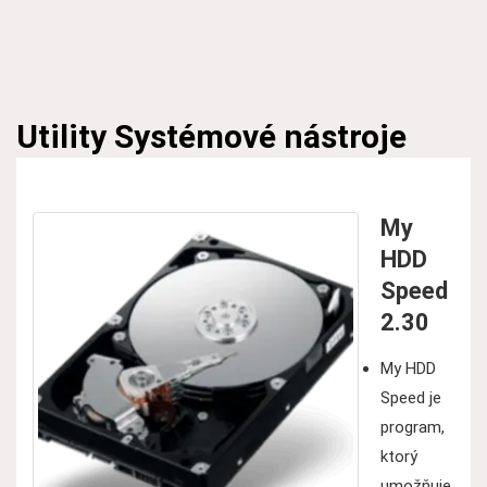
Utility
Systémové nástroje
My
HDD
Speed
2.30
My HDD
Speed je
program,
ktorý
umožňuje