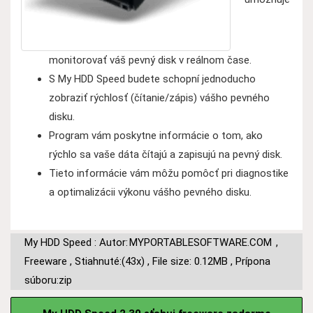
monitorovať váš pevný disk v reálnom čase.
S My HDD Speed budete schopní jednoducho
zobraziť rýchlosť (čítanie/zápis) vášho pevného
disku.
Program vám poskytne informácie o tom, ako
rýchlo sa vaše dáta čítajú a zapisujú na pevný disk.
Tieto informácie vám môžu pomôcť pri diagnostike
a optimalizácii výkonu vášho pevného disku.
My HDD Speed : Autor:
MYPORTABLESOFTWARE.COM
,
Freeware
,
Stiahnuté:(43x)
,
File size: 0.12MB
,
Prípona
súboru:zip