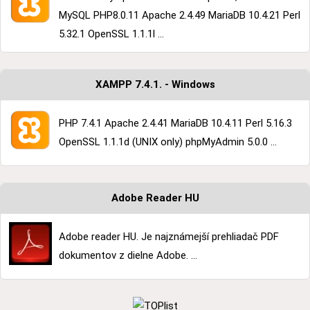
MySQL PHP8.0.11 Apache 2.4.49 MariaDB 10.4.21 Perl
5.32.1 OpenSSL 1.1.1l ...
XAMPP 7.4.1. - Windows
PHP 7.4.1 Apache 2.4.41 MariaDB 10.4.11 Perl 5.16.3
OpenSSL 1.1.1d (UNIX only) phpMyAdmin 5.0.0 ...
Adobe Reader HU
Adobe reader HU. Je najznámejší prehliadač PDF
dokumentov z dielne Adobe. ...