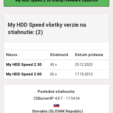
My HDD Speed 2.30 sťahuj freeware zadarmo
My HDD Speed všetky verzie na
stiahnutie: (2)
Názov :
Stiahnuté
Dátum pridania
My HDD Speed 2.30
43 x
25.12.2023
My HDD Speed 2.00
26 x
17.10.2012
Posledné stiahnutie:
CDBurnerXP 4.5.7
- 17:54:54
Slovakia (SLOVAK Republic)