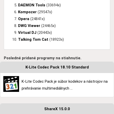
DAEMON Tools
(33694x)
Kompozer
(29547x)
Opera
(24841x)
DWG Viewer
(24465x)
Virtual DJ
(20443x)
Talking Tom Cat
(18923x)
Posledné pridané programy na stiahnutie.
K-Lite Codec Pack 18.10 Standard
K-Lite Codec Pack je súbor kodekov a nástrojov na
prehrávanie multimediálnych ...
ShareX 15.0.0