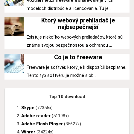
Rozdiel medzi freeware a shareware je v ich
modeloch distribúcie a licencovania. Tu je ...
Ktorý webový prehliadač je
najbezpečnejší
Existuje niekoľko webových preliadačov, ktoré sú
známe svojou bezpečnosťou a ochranou ...
Čo je to freeware
Freeware je softvér, ktorý je k dispozícii bezplatne.
Tento typ softvéru je možné slob ...
Top 10 download
Skype
(72355x)
Adobe reader
(51198x)
Adobe Flash Player
(35627x)
Winrar
(34224x)