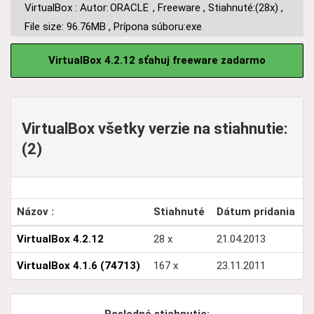
VirtualBox : Autor:
ORACLE
,
Freeware
,
Stiahnuté:(28x)
,
File size: 96.76MB
,
Prípona súboru:exe
VirtualBox 4.2.12 sťahuj freeware zadarmo
VirtualBox všetky verzie na stiahnutie:
(2)
Názov :
Stiahnuté
Dátum pridania
VirtualBox 4.2.12
28 x
21.04.2013
VirtualBox 4.1.6 (74713)
167 x
23.11.2011