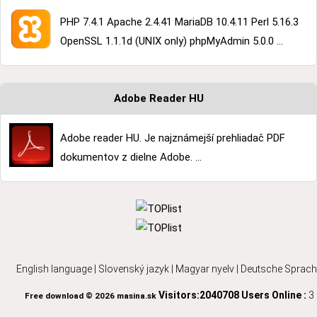
PHP 7.4.1 Apache 2.4.41 MariaDB 10.4.11 Perl 5.16.3
OpenSSL 1.1.1d (UNIX only) phpMyAdmin 5.0.0 ...
Adobe Reader HU
Adobe reader HU. Je najznámejší prehliadač PDF
dokumentov z dielne Adobe. ...
English language
|
Slovenský jazyk
|
Magyar nyelv
|
Deutsche Sprach
Visitors:2040708
Users Online :
3
Free download © 2026 masina.sk