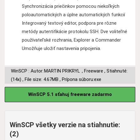
Synchronizácia priečinkov pomocou niekoľkých
poloautomatických a úplne automatických funkcií
Integrovaný textový editor, podpora pre rôzne
metódy autentifikácie protokolu SSH. Dve voliteľné
používateľské rozhrania, Explorer a Commander
Umožňuje uložiť nastavenia pripojenia.
WinSCP : Autor:
MARTIN PRIKRYL
,
Freeware
,
Stiahnuté:
(14x)
,
File size: 4.67MB
,
Prípona súboru:exe
WinSCP 5.1 sťahuj freeware zadarmo
WinSCP všetky verzie na stiahnutie:
(2)