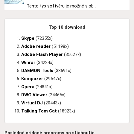
Tento typ softvéru je možné slob ...
Top 10 download
Skype
(72355x)
Adobe reader
(51198x)
Adobe Flash Player
(35627x)
Winrar
(34224x)
DAEMON Tools
(33691x)
Kompozer
(29547x)
Opera
(24841x)
DWG Viewer
(24465x)
Virtual DJ
(20443x)
Talking Tom Cat
(18923x)
Posledné pridané programy na stiahnutie.