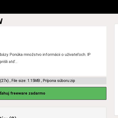
W
abázy. Ponúka množstvo informácii o uživateľoch. IP
išli atď...
(27x)
,
File size: 1.15MB
,
Prípona súboru:zip
sťahuj freeware zadarmo