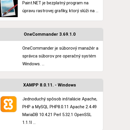
Paint.NET je bezplatný program na
úpravu rastrovej grafiky, ktorý slúži na ...
OneCommander 3.69.1.0
OneCommander je súborový manažér a
správca súborov pre operačný systém
Windows. ...
XAMPP 8.0.11. - Windows
Jednoduchý spôsob inštalácie Apache,
PHP a MySQL PHP8.0.11 Apache 2.4.49
MariaDB 10.4.21 Perl 5.32.1 OpenSSL
1.1.1l ...