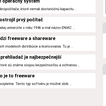
ý operačný systém
kropočítače, ktoré nemali dostatočnú kapacitu ...
ostrojil prvý počítač
kej univerzite v roku 1946 a mal názov ENIAC ...
dzi freeware a shareware
h modeloch distribúcie a licencovania. Tu je ...
prehliadač je najbezpečnejší
 ktoré sú známe svojou bezpečnosťou a ochranou ...
o je to freeware
 bezplatne. Tento typ softvéru je možné slob ...