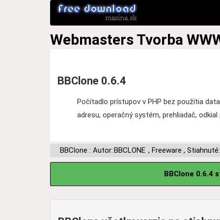
Webmasters
Tvorba WW
BBClone 0.6.4
Počítadlo prístupov v PHP bez použítia dat
adresu, operačný systém, prehliadač, odkial pr
BBClone : Autor:
BBCLONE
,
Freeware
,
Stiahnuté:
BBClone 0.6.4 