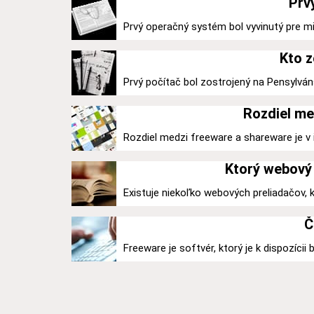
Prv
Prvý operačný systém bol vyvinutý pre mi
Kto z
Prvý počítač bol zostrojený na Pensylváns
Rozdiel me
Rozdiel medzi freeware a shareware je v ic
Ktorý webový 
Existuje niekoľko webových preliadačov,
Č
Freeware je softvér, ktorý je k dispozícii