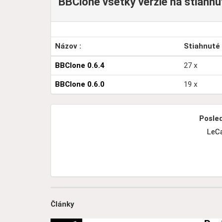
BBClone všetky verzie na stiahnut
Názov :
Stiahnuté
BBClone 0.6.4
27 x
BBClone 0.6.0
19 x
Posled
LeC
Články