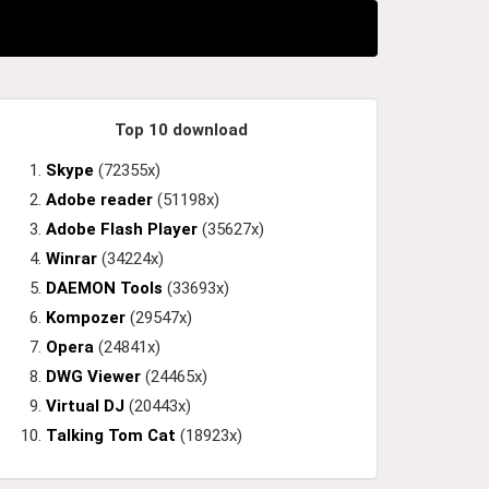
Top 10 download
Skype
(72355x)
Adobe reader
(51198x)
Adobe Flash Player
(35627x)
Winrar
(34224x)
DAEMON Tools
(33693x)
Kompozer
(29547x)
Opera
(24841x)
DWG Viewer
(24465x)
Virtual DJ
(20443x)
Talking Tom Cat
(18923x)