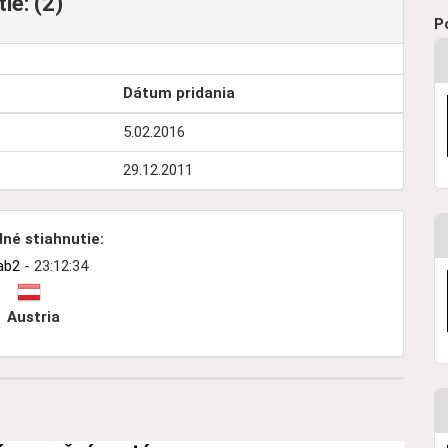
ie: (2)
P
Dátum pridania
5.02.2016
29.12.2011
né stiahnutie:
ab2
- 23:12:34
Austria