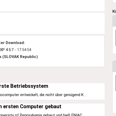
K
ter Download:
XP 4.5.7
- 17:54:54
a (SLOVAK Republic)
rste Betriebssystem
computer entwickelt, die nicht über genügend K ...
n ersten Computer gebaut
versity of Pennsylvania gebaut und hieß ENIAC ...