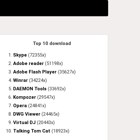
Top 10 download
Skype
(72355x)
Adobe reader
(51198x)
Adobe Flash Player
(35627x)
Winrar
(34224x)
DAEMON Tools
(33692x)
Kompozer
(29547x)
Opera
(24841x)
DWG Viewer
(24465x)
Virtual DJ
(20443x)
Talking Tom Cat
(18923x)