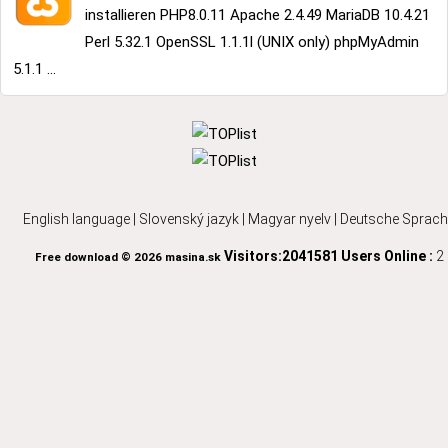
installieren PHP8.0.11 Apache 2.4.49 MariaDB 10.4.21
Perl 5.32.1 OpenSSL 1.1.1l (UNIX only) phpMyAdmin
5.1.1 ...
English language
|
Slovenský jazyk
|
Magyar nyelv
|
Deutsche Sprach
Visitors:2041581
Users Online :
2
Free download © 2026 masina.sk