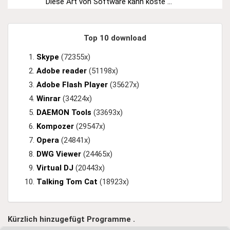
Diese Art von Software kann koste ...
Top 10 download
Skype
(72355x)
Adobe reader
(51198x)
Adobe Flash Player
(35627x)
Winrar
(34224x)
DAEMON Tools
(33693x)
Kompozer
(29547x)
Opera
(24841x)
DWG Viewer
(24465x)
Virtual DJ
(20443x)
Talking Tom Cat
(18923x)
Kürzlich hinzugefügt Programme .