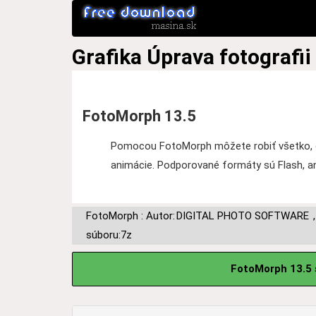
Grafika
Úprava fotografii
FotoMorph 13.5
Pomocou FotoMorph môžete robiť všetko, čo
animácie. Podporované formáty sú Flash, an
FotoMorph : Autor:
DIGITAL PHOTO SOFTWARE
súboru:7z
FotoMorph 13.5 