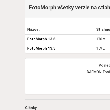
FotoMorph všetky verzie na stiahn
Názov :
Stiahn
FotoMorph 13.8
176 x
FotoMorph 13.5
159 x
Posled
DAEMON Tools 
Články