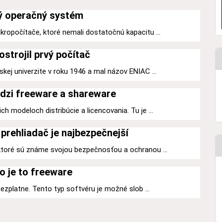
ý operačný systém
kropočítače, ktoré nemali dostatočnú kapacitu ...
ostrojil prvý počítač
kej univerzite v roku 1946 a mal názov ENIAC ...
dzi freeware a shareware
h modeloch distribúcie a licencovania. Tu je ...
prehliadač je najbezpečnejší
 ktoré sú známe svojou bezpečnosťou a ochranou ...
o je to freeware
 bezplatne. Tento typ softvéru je možné slob ...