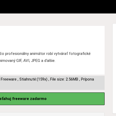
 profesionálny animátor robí vytvárať fotografické
imovaný GIF, AVI, JPEG a ďalšie.
,
Freeware
,
Stiahnuté:(159x)
,
File size: 2.56MB
,
Prípona
sťahuj freeware zadarmo