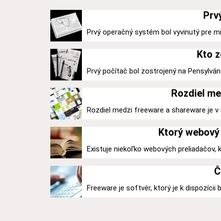
Prv
Prvý operačný systém bol vyvinutý pre mi
Kto z
Prvý počítač bol zostrojený na Pensylváns
Rozdiel me
Rozdiel medzi freeware a shareware je v ic
Ktorý webový 
Existuje niekoľko webových preliadačov,
Č
Freeware je softvér, ktorý je k dispozícii