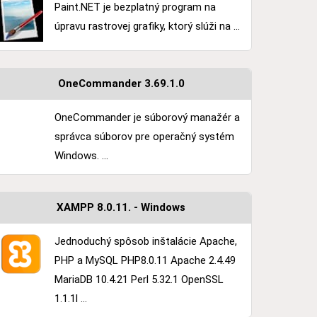
Paint.NET je bezplatný program na
úpravu rastrovej grafiky, ktorý slúži na ...
OneCommander 3.69.1.0
OneCommander je súborový manažér a
správca súborov pre operačný systém
Windows. ...
XAMPP 8.0.11. - Windows
Jednoduchý spôsob inštalácie Apache,
PHP a MySQL PHP8.0.11 Apache 2.4.49
MariaDB 10.4.21 Perl 5.32.1 OpenSSL
1.1.1l ...