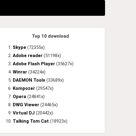
Top 10 download
Skype
(72355x)
Adobe reader
(51198x)
Adobe Flash Player
(35627x)
Winrar
(34224x)
DAEMON Tools
(33689x)
Kompozer
(29547x)
Opera
(24841x)
DWG Viewer
(24465x)
Virtual DJ
(20442x)
Talking Tom Cat
(18923x)