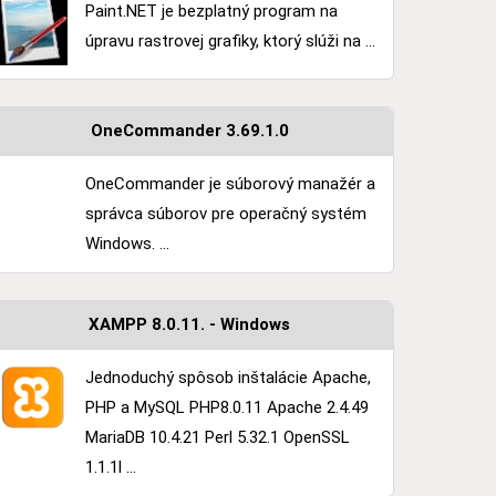
Paint.NET je bezplatný program na
úpravu rastrovej grafiky, ktorý slúži na ...
OneCommander 3.69.1.0
OneCommander je súborový manažér a
správca súborov pre operačný systém
Windows. ...
XAMPP 8.0.11. - Windows
Jednoduchý spôsob inštalácie Apache,
PHP a MySQL PHP8.0.11 Apache 2.4.49
MariaDB 10.4.21 Perl 5.32.1 OpenSSL
1.1.1l ...