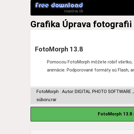
Grafika
Úprava fotografii
FotoMorph 13.8
Pomocou FotoMorph môžete robiť všetko, čo
animácie. Podporované formáty sú Flash, an
FotoMorph : Autor:
DIGITAL PHOTO SOFTWARE
súboru:rar
FotoMorph 13.8 