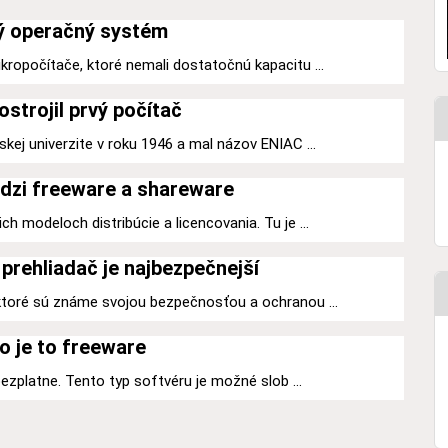
ý operačný systém
kropočítače, ktoré nemali dostatočnú kapacitu ...
ostrojil prvý počítač
kej univerzite v roku 1946 a mal názov ENIAC ...
dzi freeware a shareware
h modeloch distribúcie a licencovania. Tu je ...
prehliadač je najbezpečnejší
 ktoré sú známe svojou bezpečnosťou a ochranou ...
o je to freeware
 bezplatne. Tento typ softvéru je možné slob ...