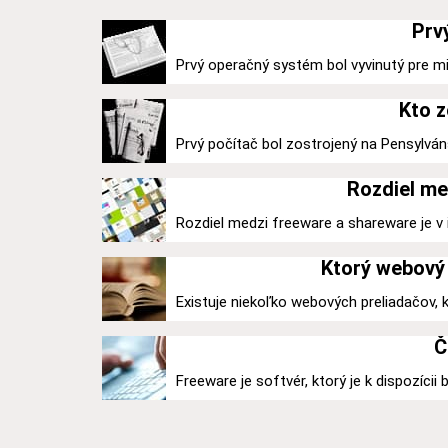
Prv
Prvý operačný systém bol vyvinutý pre mi
Kto z
Prvý počítač bol zostrojený na Pensylváns
Rozdiel me
Rozdiel medzi freeware a shareware je v ic
Ktorý webový 
Existuje niekoľko webových preliadačov,
Č
Freeware je softvér, ktorý je k dispozícii