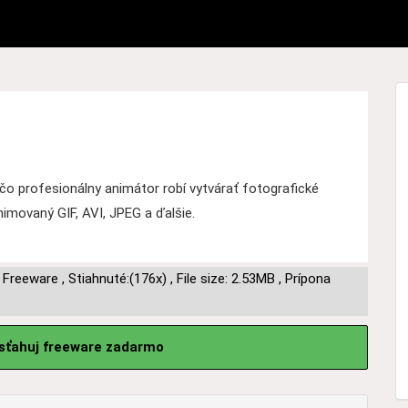
 profesionálny animátor robí vytvárať fotografické
imovaný GIF, AVI, JPEG a ďalšie.
,
Freeware
,
Stiahnuté:(176x)
,
File size: 2.53MB
,
Prípona
sťahuj freeware zadarmo