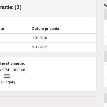
P
utie: (2)
uté
Dátum pridania
1.01.2016
9.03.2012
né stiahnutie:
 0.74
- 18:13:08
Hungary