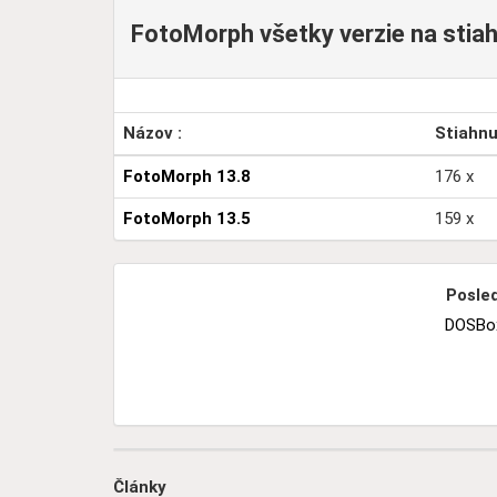
FotoMorph všetky verzie na stiahn
Názov :
Stiahn
FotoMorph 13.8
176 x
FotoMorph 13.5
159 x
Posled
DOSBox
Články