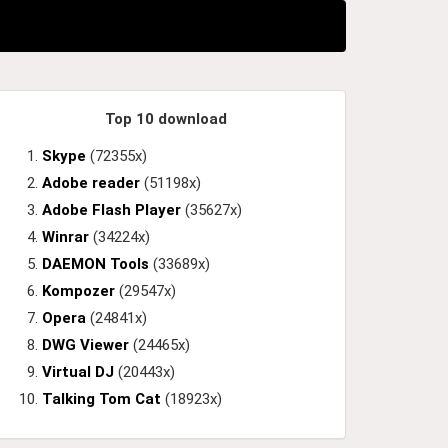
Top 10 download
Skype
(72355x)
Adobe reader
(51198x)
Adobe Flash Player
(35627x)
Winrar
(34224x)
DAEMON Tools
(33689x)
Kompozer
(29547x)
Opera
(24841x)
DWG Viewer
(24465x)
Virtual DJ
(20443x)
Talking Tom Cat
(18923x)