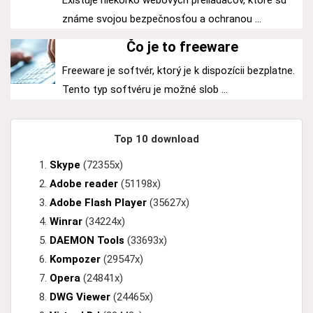
Existuje niekoľko webových preliadačov, ktoré sú
známe svojou bezpečnosťou a ochranou ...
Čo je to freeware
Freeware je softvér, ktorý je k dispozícii bezplatne.
Tento typ softvéru je možné slob ...
Top 10 download
Skype
(72355x)
Adobe reader
(51198x)
Adobe Flash Player
(35627x)
Winrar
(34224x)
DAEMON Tools
(33693x)
Kompozer
(29547x)
Opera
(24841x)
DWG Viewer
(24465x)