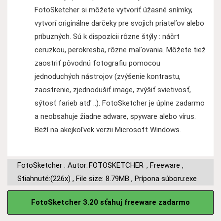
FotoSketcher si môžete vytvoriť úžasné snímky,
vytvorí originálne darčeky pre svojich priateľov alebo
príbuzných. Sú k dispozícii rôzne štýly : náčrt
ceruzkou, perokresba, rôzne maľovania. Môžete tiež
zaostriť pôvodnú fotografiu pomocou
jednoduchých nástrojov (zvýšenie kontrastu,
zaostrenie, zjednodušiť image, zvýšiť svietivosť,
sýtosť farieb atď ..). FotoSketcher je úplne zadarmo
a neobsahuje žiadne adware, spyware alebo vírus.
Beží na akejkoľvek verzii Microsoft Windows.
FotoSketcher : Autor:
FOTOSKETCHER
,
Freeware
,
Stiahnuté:(226x)
,
File size: 8.79MB
,
Prípona súboru:exe
FotoSketcher 3.20 sťahuj freeware zadarmo