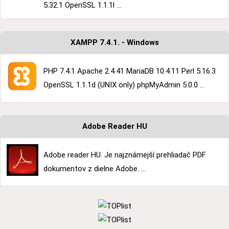
5.32.1 OpenSSL 1.1.1l ...
XAMPP 7.4.1. - Windows
PHP 7.4.1 Apache 2.4.41 MariaDB 10.4.11 Perl 5.16.3
OpenSSL 1.1.1d (UNIX only) phpMyAdmin 5.0.0 ...
Adobe Reader HU
Adobe reader HU. Je najznámejší prehliadač PDF
dokumentov z dielne Adobe. ...