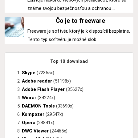
Existuje niekoľko webových preliadačov, ktoré sú
známe svojou bezpečnosťou a ochranou ...
Čo je to freeware
Freeware je softvér, ktorý je k dispozícii bezplatne.
Tento typ softvéru je možné slob ...
Top 10 download
Skype
(72355x)
Adobe reader
(51198x)
Adobe Flash Player
(35627x)
Winrar
(34224x)
DAEMON Tools
(33690x)
Kompozer
(29547x)
Opera
(24841x)
DWG Viewer
(24465x)