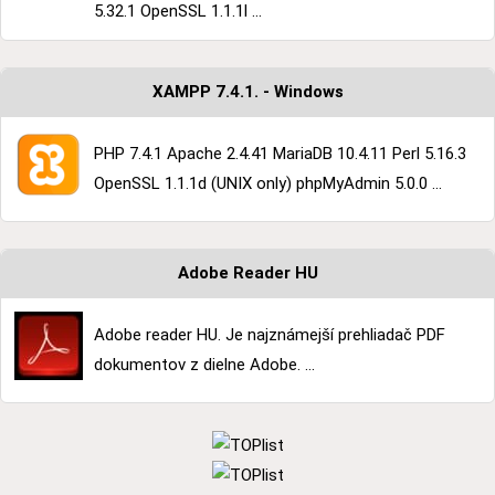
5.32.1 OpenSSL 1.1.1l ...
XAMPP 7.4.1. - Windows
PHP 7.4.1 Apache 2.4.41 MariaDB 10.4.11 Perl 5.16.3
OpenSSL 1.1.1d (UNIX only) phpMyAdmin 5.0.0 ...
Adobe Reader HU
Adobe reader HU. Je najznámejší prehliadač PDF
dokumentov z dielne Adobe. ...