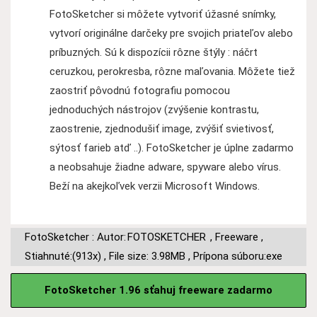
FotoSketcher si môžete vytvoriť úžasné snímky,
vytvorí originálne darčeky pre svojich priateľov alebo
príbuzných. Sú k dispozícii rôzne štýly : náčrt
ceruzkou, perokresba, rôzne maľovania. Môžete tiež
zaostriť pôvodnú fotografiu pomocou
jednoduchých nástrojov (zvýšenie kontrastu,
zaostrenie, zjednodušiť image, zvýšiť svietivosť,
sýtosť farieb atď ..). FotoSketcher je úplne zadarmo
a neobsahuje žiadne adware, spyware alebo vírus.
Beží na akejkoľvek verzii Microsoft Windows.
FotoSketcher : Autor:
FOTOSKETCHER
,
Freeware
,
Stiahnuté:(913x)
,
File size: 3.98MB
,
Prípona súboru:exe
FotoSketcher 1.96 sťahuj freeware zadarmo