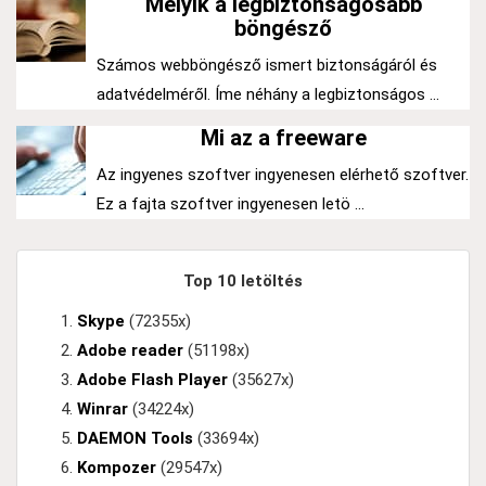
Melyik a legbiztonságosabb
böngésző
Számos webböngésző ismert biztonságáról és
adatvédelméről. Íme néhány a legbiztonságos ...
Mi az a freeware
Az ingyenes szoftver ingyenesen elérhető szoftver.
Ez a fajta szoftver ingyenesen letö ...
Top 10 letöltés
Skype
(72355x)
Adobe reader
(51198x)
Adobe Flash Player
(35627x)
Winrar
(34224x)
DAEMON Tools
(33694x)
Kompozer
(29547x)