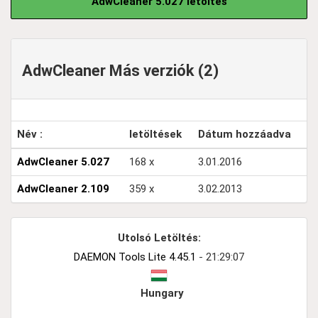
AdwCleaner 5.027 letöltés
AdwCleaner Más verziók (2)
Név :
letöltések
Dátum hozzáadva
AdwCleaner 5.027
168 x
3.01.2016
AdwCleaner 2.109
359 x
3.02.2013
Utolsó Letöltés:
DAEMON Tools Lite 4.45.1
- 21:29:07
Hungary