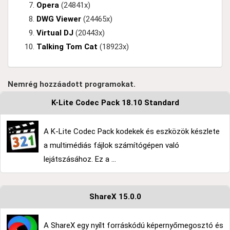
Opera
(24841x)
DWG Viewer
(24465x)
Virtual DJ
(20443x)
Talking Tom Cat
(18923x)
Nemrég hozzáadott programokat.
K-Lite Codec Pack 18.10 Standard
A K-Lite Codec Pack kodekek és eszközök készlete
a multimédiás fájlok számítógépen való
lejátszásához. Ez a ...
ShareX 15.0.0
A ShareX egy nyílt forráskódú képernyőmegosztó és