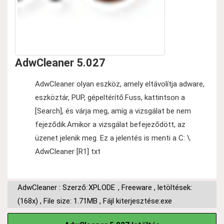
AdwCleaner 5.027
AdwCleaner olyan eszköz, amely eltávolítja adware,
eszköztár, PUP, gépeltérítő.Fuss, kattintson a
[Search], és várja meg, amíg a vizsgálat be nem
fejeződik.Amikor a vizsgálat befejeződött, az
üzenet jelenik meg. Ez a jelentés is menti a C: \.
AdwCleaner [R1] txt
AdwCleaner : Szerző:
XPLODE
,
Freeware
,
letöltések:
(168x)
,
File size: 1.71MB
,
Fájl kiterjesztése:exe