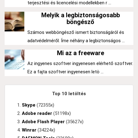
terjesztési és licencelési modellekben r ...
Melyik a legbiztonságosabb
böngésző
Számos webböngésző ismert biztonságáról és
adatvédelméről. Íme néhány a legbiztonságos ...
Mi az a freeware
Az ingyenes szoftver ingyenesen elérhető szoftver.
Ez a fajta szoftver ingyenesen letö ...
Top 10 letöltés
Skype
(72355x)
Adobe reader
(51198x)
Adobe Flash Player
(35627x)
Winrar
(34224x)