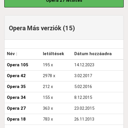
Opera 27 letöltés
Opera Más verziók (15)
Név :
letöltések
Dátum hozzáadva
Opera 105
195 x
14.12.2023
Opera 42
2978 x
3.02.2017
Opera 35
212 x
5.02.2016
Opera 34
155 x
8.12.2015
Opera 27
363 x
23.02.2015
Opera 18
783 x
26.11.2013