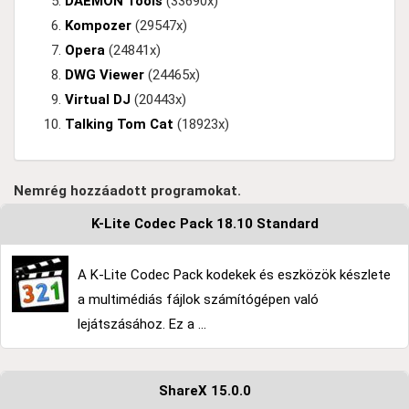
DAEMON Tools
(33690x)
Kompozer
(29547x)
Opera
(24841x)
DWG Viewer
(24465x)
Virtual DJ
(20443x)
Talking Tom Cat
(18923x)
Nemrég hozzáadott programokat.
K-Lite Codec Pack 18.10 Standard
A K-Lite Codec Pack kodekek és eszközök készlete
a multimédiás fájlok számítógépen való
lejátszásához. Ez a ...
ShareX 15.0.0