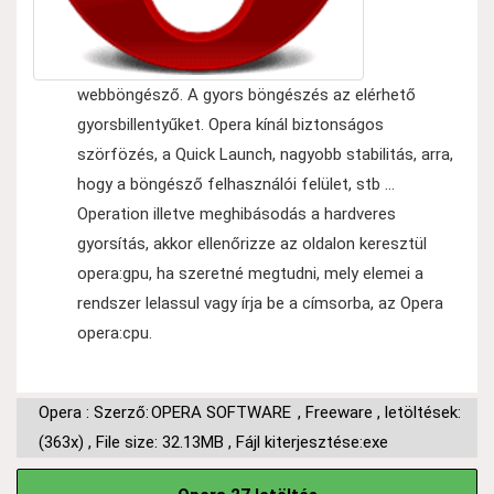
webböngésző. A gyors böngészés az elérhető
gyorsbillentyűket. Opera kínál biztonságos
szörfözés, a Quick Launch, nagyobb stabilitás, arra,
hogy a böngésző felhasználói felület, stb ...
Operation illetve meghibásodás a hardveres
gyorsítás, akkor ellenőrizze az oldalon keresztül
opera:gpu, ha szeretné megtudni, mely elemei a
rendszer lelassul vagy írja be a címsorba, az Opera
opera:cpu.
Opera : Szerző:
OPERA SOFTWARE
,
Freeware
,
letöltések:
(363x)
,
File size: 32.13MB
,
Fájl kiterjesztése:exe