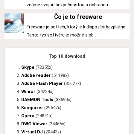
známe svojou bezpečnosťou a ochranou ...
Čo je to freeware
Freeware je softvér, ktorý je k dispozícii bezplatne.
Tento typ softvéru je možné slob ...
Top 10 download
Skype
(72355x)
Adobe reader
(51198x)
Adobe Flash Player
(35627x)
Winrar
(34224x)
DAEMON Tools
(33690x)
Kompozer
(29547x)
Opera
(24841x)
DWG Viewer
(24465x)
Virtual DJ
(20443x)