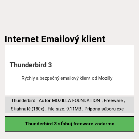
Internet
Emailový klient
Thunderbird 3
Rýchly a bezpečný emailový klient od Mozilly
Thunderbird : Autor:
MOZILLA FOUNDATION
,
Freeware
,
Stiahnuté:(180x)
,
File size: 9.11MB
,
Prípona súboru:exe
Thunderbird 3 sťahuj freeware zadarmo