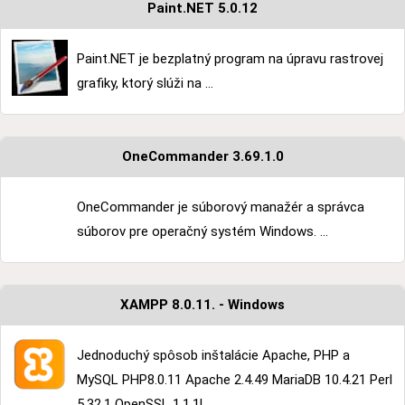
Paint.NET 5.0.12
Paint.NET je bezplatný program na úpravu rastrovej
grafiky, ktorý slúži na ...
OneCommander 3.69.1.0
OneCommander je súborový manažér a správca
súborov pre operačný systém Windows. ...
XAMPP 8.0.11. - Windows
Jednoduchý spôsob inštalácie Apache, PHP a
MySQL PHP8.0.11 Apache 2.4.49 MariaDB 10.4.21 Perl
5.32.1 OpenSSL 1.1.1l ...