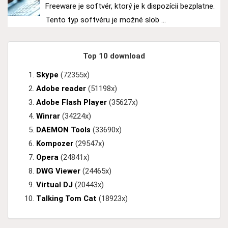
Freeware je softvér, ktorý je k dispozícii bezplatne.
Tento typ softvéru je možné slob ...
Top 10 download
Skype
(72355x)
Adobe reader
(51198x)
Adobe Flash Player
(35627x)
Winrar
(34224x)
DAEMON Tools
(33690x)
Kompozer
(29547x)
Opera
(24841x)
DWG Viewer
(24465x)
Virtual DJ
(20443x)
Talking Tom Cat
(18923x)