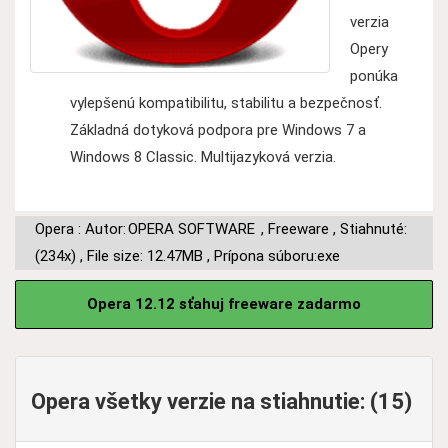
verzia
Opery
ponúka
vylepšenú kompatibilitu, stabilitu a bezpečnosť.
Základná dotyková podpora pre Windows 7 a
Windows 8 Classic. Multijazyková verzia.
Opera : Autor:
OPERA SOFTWARE
,
Freeware
,
Stiahnuté:
(234x)
,
File size: 12.47MB
,
Prípona súboru:exe
Opera 12.12 sťahuj freeware zadarmo
Opera všetky verzie na stiahnutie: (15)