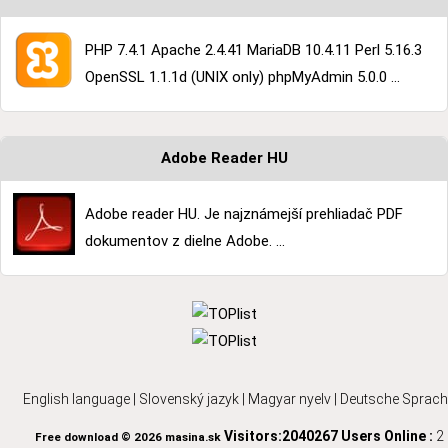
PHP 7.4.1 Apache 2.4.41 MariaDB 10.4.11 Perl 5.16.3
OpenSSL 1.1.1d (UNIX only) phpMyAdmin 5.0.0 ...
Adobe Reader HU
Adobe reader HU. Je najznámejší prehliadač PDF
dokumentov z dielne Adobe. ...
English language
|
Slovenský jazyk
|
Magyar nyelv
|
Deutsche Sprach
Visitors:2040267
Users Online :
2
Free download © 2026 masina.sk