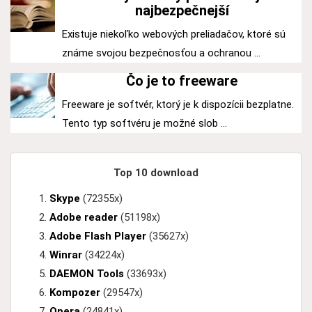
najbezpečnejší
Existuje niekoľko webových preliadačov, ktoré sú
známe svojou bezpečnosťou a ochranou ...
Čo je to freeware
Freeware je softvér, ktorý je k dispozícii bezplatne.
Tento typ softvéru je možné slob ...
Top 10 download
Skype
(72355x)
Adobe reader
(51198x)
Adobe Flash Player
(35627x)
Winrar
(34224x)
DAEMON Tools
(33693x)
Kompozer
(29547x)
Opera
(24841x)