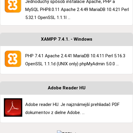
Jednoduchý spôsob inštalácie Apache, PHP a
MySQL PHP8.0.11 Apache 2.4.49 MariaDB 10.4.21 Perl
5.32.1 OpenSSL 1.1.1l ...
XAMPP 7.4.1. - Windows
PHP 7.4.1 Apache 2.4.41 MariaDB 10.4.11 Perl 5.16.3
OpenSSL 1.1.1d (UNIX only) phpMyAdmin 5.0.0 ...
Adobe Reader HU
Adobe reader HU. Je najznámejší prehliadač PDF
dokumentov z dielne Adobe. ...