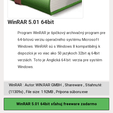
WinRAR 5.01 64bit
Program WinRAR je špičkový archivačný program pre
64-bitovú verziu operačného systému Microsoft
Windows. WinRAR sú s Windows 8 kompatibilný, k
dispozícii je vo viac ako 50 jazykoch 32bit aj 64bit
verziách. Toto je Anglická 64 bit. verzia pre systém
Windows.
WinRAR : Autor:
WIN.RAR GMBH
,
Shareware
,
Stiahnuté:
(11309x)
,
File size: 1.92MB
,
Prípona súboru:exe
WinRAR 5.01 64bit sťahuj freeware zadarmo