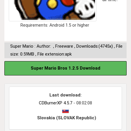
Requirements: Android 1.5 or higher
Super Mario : Author:
,
Freeware
,
Downloads:(4745x)
,
File
size: 0.59MB
,
File extension:apk
Super Mario Bros 1.2.5 Download
Last download:
CDBurnerXP 4.5.7
- 08:02:08
Slovakia (SLOVAK Republic)