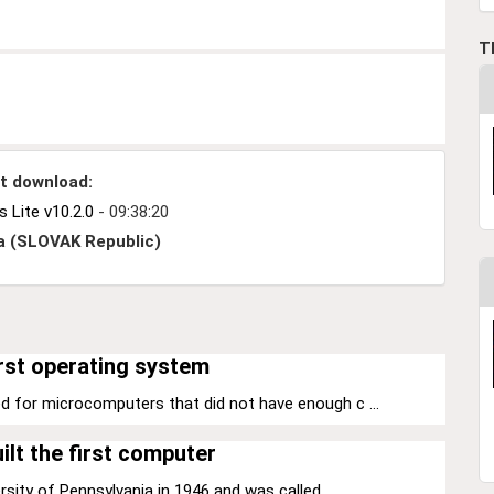
T
t download:
Lite v10.2.0
- 09:38:20
a (SLOVAK Republic)
rst operating system
d for microcomputers that did not have enough c ...
ilt the first computer
sity of Pennsylvania in 1946 and was called ...