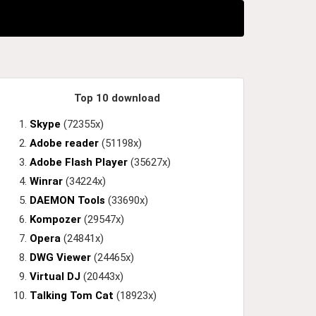
Top 10 download
Skype
(72355x)
Adobe reader
(51198x)
Adobe Flash Player
(35627x)
Winrar
(34224x)
DAEMON Tools
(33690x)
Kompozer
(29547x)
Opera
(24841x)
DWG Viewer
(24465x)
Virtual DJ
(20443x)
Talking Tom Cat
(18923x)