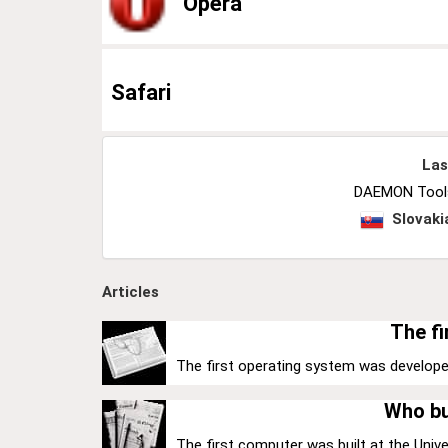
Opera
Safari
Las
DAEMON Tools 
Slovaki
Articles
The fi
The first operating system was develope
Who bu
The first computer was built at the Univer