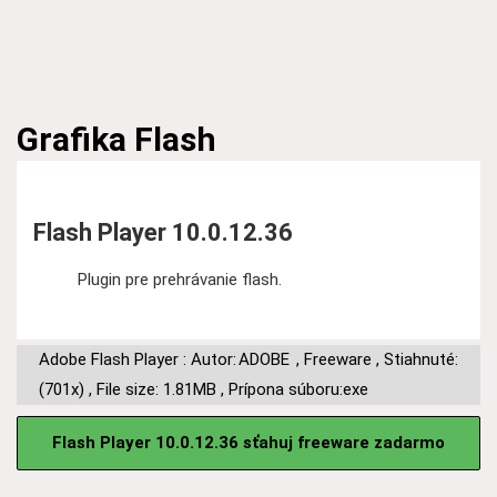
Grafika
Flash
Flash Player 10.0.12.36
Plugin pre prehrávanie flash.
Adobe Flash Player : Autor:
ADOBE
,
Freeware
,
Stiahnuté:
(701x)
,
File size: 1.81MB
,
Prípona súboru:exe
Flash Player 10.0.12.36 sťahuj freeware zadarmo