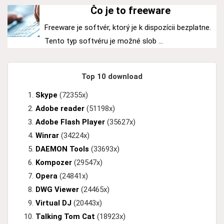
Čo je to freeware
Freeware je softvér, ktorý je k dispozícii bezplatne.
Tento typ softvéru je možné slob ...
Top 10 download
Skype
(72355x)
Adobe reader
(51198x)
Adobe Flash Player
(35627x)
Winrar
(34224x)
DAEMON Tools
(33693x)
Kompozer
(29547x)
Opera
(24841x)
DWG Viewer
(24465x)
Virtual DJ
(20443x)
Talking Tom Cat
(18923x)