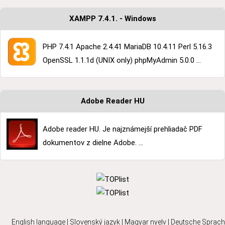
XAMPP 7.4.1. - Windows
PHP 7.4.1 Apache 2.4.41 MariaDB 10.4.11 Perl 5.16.3
OpenSSL 1.1.1d (UNIX only) phpMyAdmin 5.0.0 ...
Adobe Reader HU
Adobe reader HU. Je najznámejší prehliadač PDF
dokumentov z dielne Adobe. ...
English language
|
Slovenský jazyk
|
Magyar nyelv
|
Deutsche Sprach