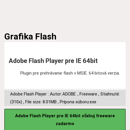
Grafika
Flash
Adobe Flash Player pre IE 64bit
Plugin pre prehrávanie flash v MSIE. 64 bitová verzia.
Adobe Flash Player : Autor:
ADOBE
,
Freeware
,
Stiahnuté:
(310x)
,
File size: 8.01MB
,
Prípona súboru:exe
Adobe Flash Player pre IE 64bit sťahuj freeware
zadarmo