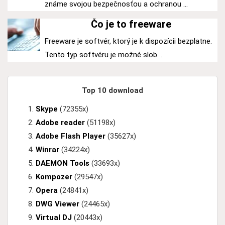
známe svojou bezpečnosťou a ochranou ...
Čo je to freeware
Freeware je softvér, ktorý je k dispozícii bezplatne.
Tento typ softvéru je možné slob ...
Top 10 download
Skype
(72355x)
Adobe reader
(51198x)
Adobe Flash Player
(35627x)
Winrar
(34224x)
DAEMON Tools
(33693x)
Kompozer
(29547x)
Opera
(24841x)
DWG Viewer
(24465x)
Virtual DJ
(20443x)