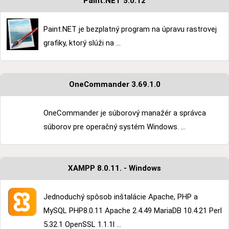
Paint.NET 5.0.12
Paint.NET je bezplatný program na úpravu rastrovej
grafiky, ktorý slúži na ...
OneCommander 3.69.1.0
OneCommander je súborový manažér a správca
súborov pre operačný systém Windows. ...
XAMPP 8.0.11. - Windows
Jednoduchý spôsob inštalácie Apache, PHP a
MySQL PHP8.0.11 Apache 2.4.49 MariaDB 10.4.21 Perl
5.32.1 OpenSSL 1.1.1l ...