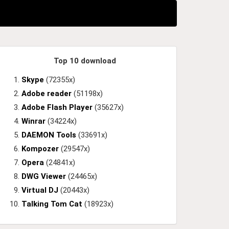
Top 10 download
Skype
(72355x)
Adobe reader
(51198x)
Adobe Flash Player
(35627x)
Winrar
(34224x)
DAEMON Tools
(33691x)
Kompozer
(29547x)
Opera
(24841x)
DWG Viewer
(24465x)
Virtual DJ
(20443x)
Talking Tom Cat
(18923x)