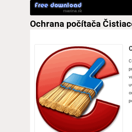
Ochrana počítača
Čistiac
C
C
p
v
u
o
p