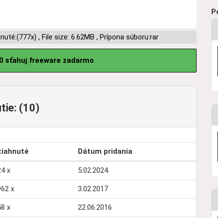
P
hnuté:(777x)
,
File size: 6.62MB
,
Prípona súboru:rar
0 sťahuj freeware zadarmo
tie: (10)
tiahnuté
Dátum pridania
4 x
5.02.2024
962 x
3.02.2017
8 x
22.06.2016