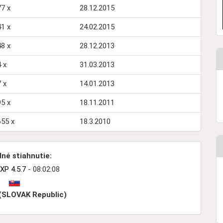
7 x
28.12.2015
1 x
24.02.2015
8 x
28.12.2013
 x
31.03.2013
 x
14.01.2013
5 x
18.11.2011
655 x
18.3.2010
né stiahnutie:
XP 4.5.7
- 08:02:08
 (SLOVAK Republic)