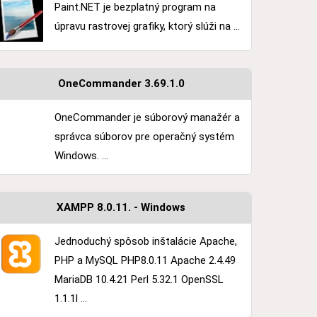
Paint.NET je bezplatný program na
úpravu rastrovej grafiky, ktorý slúži na ...
OneCommander 3.69.1.0
OneCommander je súborový manažér a
správca súborov pre operačný systém
Windows. ...
XAMPP 8.0.11. - Windows
Jednoduchý spôsob inštalácie Apache,
PHP a MySQL PHP8.0.11 Apache 2.4.49
MariaDB 10.4.21 Perl 5.32.1 OpenSSL
1.1.1l ...