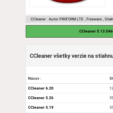
CCleaner : Autor:
PIRIFORM LTD
,
Freeware
,
Stia
CCleaner 5.13.546
CCleaner všetky verzie na stiahnu
Názov :
S
CCleaner 6.20
12
CCleaner 5.26
3
CCleaner 5.19
55