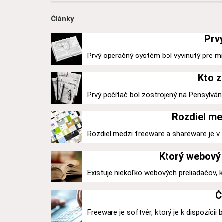
Články
Prv
Prvý operačný systém bol vyvinutý pre mi
Kto z
Prvý počítač bol zostrojený na Pensylváns
Rozdiel me
Rozdiel medzi freeware a shareware je v ic
Ktorý webový 
Existuje niekoľko webových preliadačov,
Č
Freeware je softvér, ktorý je k dispozícii