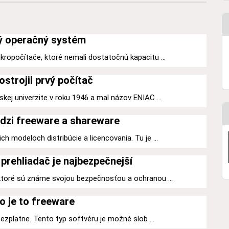
ý operačný systém
kropočítače, ktoré nemali dostatočnú kapacitu ...
ostrojil prvý počítač
kej univerzite v roku 1946 a mal názov ENIAC ...
dzi freeware a shareware
h modeloch distribúcie a licencovania. Tu je ...
prehliadač je najbezpečnejší
 ktoré sú známe svojou bezpečnosťou a ochranou ...
o je to freeware
 bezplatne. Tento typ softvéru je možné slob ...