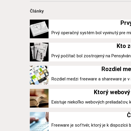
Články
Prv
Prvý operačný systém bol vyvinutý pre mi
Kto z
Prvý počítač bol zostrojený na Pensylváns
Rozdiel me
Rozdiel medzi freeware a shareware je v ic
Ktorý webový 
Existuje niekoľko webových preliadačov,
Č
Freeware je softvér, ktorý je k dispozícii