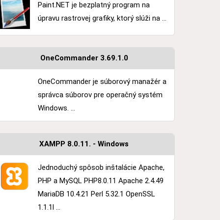
Paint.NET je bezplatný program na
úpravu rastrovej grafiky, ktorý slúži na ...
OneCommander 3.69.1.0
OneCommander je súborový manažér a
správca súborov pre operačný systém
Windows. ...
XAMPP 8.0.11. - Windows
Jednoduchý spôsob inštalácie Apache,
PHP a MySQL PHP8.0.11 Apache 2.4.49
MariaDB 10.4.21 Perl 5.32.1 OpenSSL
1.1.1l ...