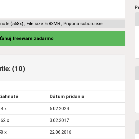
P
hnuté:(558x)
,
File size: 6.83MB
,
Prípona súboru:exe
sťahuj freeware zadarmo
tie: (10)
tiahnuté
Dátum pridania
4 x
5.02.2024
962 x
3.02.2017
8 x
22.06.2016