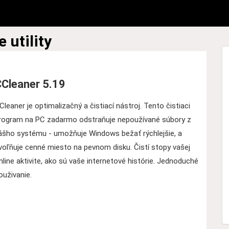
e utility
Cleaner 5.19
Cleaner je optimalizačný a čistiací nástroj. Tento čistiaci
rogram na PC zadarmo odstraňuje nepoužívané súbory z
ášho systému - umožňuje Windows bežať rýchlejšie, a
voľňuje cenné miesto na pevnom disku. Čistí stopy vašej
nline aktivite, ako sú vaše internetové histórie. Jednoduché
ouživanie.